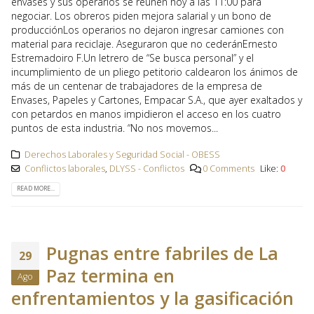
envases y sus operarios se reúnen hoy a las 11:00 para
negociar. Los obreros piden mejora salarial y un bono de
producciónLos operarios no dejaron ingresar camiones con
material para reciclaje. Aseguraron que no cederánErnesto
Estremadoiro F.Un letrero de “Se busca personal” y el
incumplimiento de un pliego petitorio caldearon los ánimos de
más de un centenar de trabajadores de la empresa de
Envases, Papeles y Cartones, Empacar S.A., que ayer exaltados y
con petardos en manos impidieron el acceso en los cuatro
puntos de esta industria. “No nos movemos...
Derechos Laborales y Seguridad Social - OBESS
Conflictos laborales
,
DLYSS - Conflictos
0 Comments
Like:
0
READ MORE...
Pugnas entre fabriles de La
29
Paz termina en
Ago
enfrentamientos y la gasificación