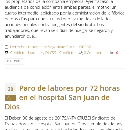
los propietarios de la compañía empeora. Ayer fracasó la
audiencia de conciliación entre ambas partes, el motivo: un
cuarto intermedio, solicitado por la administración de la fábrica
de dos días para que su directorio evalúe dejar de lado
acciones penales contra dirigentes del sindicato. Los
trabajadores, que llevan seis días de huelga, se negaron y
anunciaron que...
Derechos Laborales y Seguridad Social - OBESS
Conflictos laborales
,
DLYSS - Conflictos
0 Comments
Like:
0
READ MORE...
Paro de labores por 72 horas
30
en el hospital San Juan de
Ago
Dios
El Deber, 30 de agosto de 2017SANTA CRUZEl Sindicato de
Trabajadores del Hospital San Juan de Dios cumple desde hoy
hasta el viernes un paro de actividades. Exigen el cumplimiento