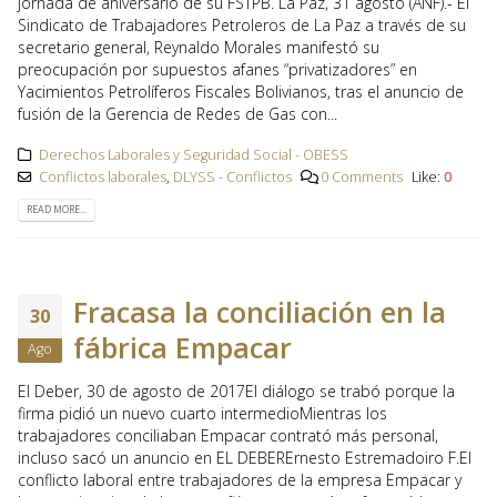
jornada de aniversario de su FSTPB. La Paz, 31 agosto (ANF).- El
Sindicato de Trabajadores Petroleros de La Paz a través de su
secretario general, Reynaldo Morales manifestó su
preocupación por supuestos afanes “privatizadores” en
Yacimientos Petrolíferos Fiscales Bolivianos, tras el anuncio de
fusión de la Gerencia de Redes de Gas con...
Derechos Laborales y Seguridad Social - OBESS
Conflictos laborales
,
DLYSS - Conflictos
0 Comments
Like:
0
READ MORE...
Fracasa la conciliación en la
30
fábrica Empacar
Ago
El Deber, 30 de agosto de 2017El diálogo se trabó porque la
firma pidió un nuevo cuarto intermedioMientras los
trabajadores conciliaban Empacar contrató más personal,
incluso sacó un anuncio en EL DEBERErnesto Estremadoiro F.El
conflicto laboral entre trabajadores de la empresa Empacar y