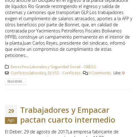
inició anoche un bloqueo en el ingreso a la planta separadora
de líquidos Río Grande restringiendo el ingreso y salida de
cisternas y camiones que transportan GLP.Los trabajadores
exigen el cumplimiento de salarios atrasados, aportes a la AFP y
otros beneficios por parte de Bonnet, que, en calidad de
contratada por Yacimientos Petrolíferos Fiscales Bolivianos
(YPFB), construye un campamento permanente en el interior de
la planta.Juan Carlos Reyes, presidente del sindicato, informó
que existe un compromiso de cumplimiento de estas
peticiones...
Derechos Laborales y Seguridad Social - OBESS
Conflictos laborales
,
DLYSS - Conflictos
0 Comments
Like:
0
READ MORE...
Trabajadores y Empacar
29
pactan cuarto intermedio
Ago
El Deber, 29 de agosto de 2017La empresa fabricante de