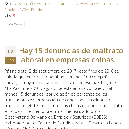
DLYSS - Conflictos
,
DLYSS - Salarios e Ingresos
,
DLYSS - Trabajo y
Empleo
,
SYSA - Estado
Like:
0
READ MORE...
Hay 15 denuncias de maltrato
02
laboral en empresas chinas
Sep
Página siete, 2 de septiembre de 2017Hasta fines de 2016 se
calcula que en el país operaban al menos 100 compañías
chinas, la mayoría consorcios estatales de ese país.Página Siete
/ La PazEntre 2010 y agosto de este año se conocieron al
menos 15 denuncias por violación de derechos de los
trabajadores y reproducción de condiciones insalubres de
trabajo cometidas por empresas chinas en obras que ejecutan
en el país.El recuento preliminar fue realizado por el
Observatorio Boliviano de Empleo y Seguridad (OBESS),
elaborado por el Centro de Estudios para el Desarrollo Laboral
y Agrario (CEDLA).En el documento se cita, ...