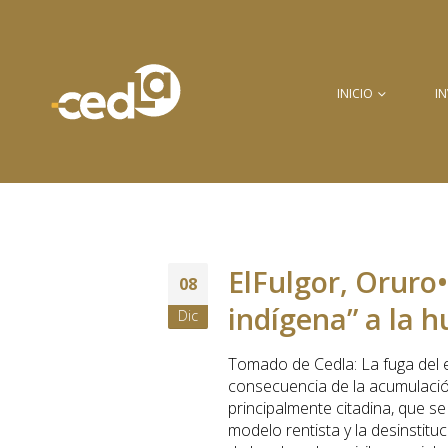
INICIO
I
ElFulgor, Oruro•
08
indígena” a la h
Dic
Tomado de Cedla: La fuga del e
consecuencia de la acumulación
principalmente citadina, que s
modelo rentista y la desinstit