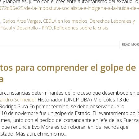
s y laborales, junto con el creciente autoritarismo del excaudillo
072d95e25/de-la-impostura-socialista-e-indigena-a-la-huida-de
z
,
Carlos Arze Vargas
,
CEDLA en los medios
,
Derechos Laborales y
a Fiscal y Desarrollo - PFYD
,
Reflexiones sobre la crisis
READ MORE
os para comprender el golpe de
a
circunstancias determinantes del proceso que desembocó en e
jandro Schneider
Historiador (UNLP-UBA) Miércoles 13 de
Rodrigo Sura En primer término, se debe observar que lo
0 de noviembre fue un golpe de Estado. El levantamiento polici
mes, junto con el pedido del comandante en jefe de las Fuerza
a que renuncie Evo Morales corroboran en los hechos que
stado. Más aún, el mismo no...