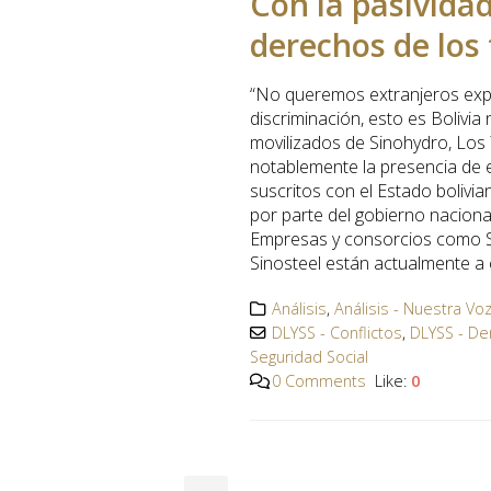
Con la pasividad
derechos de los
“No queremos extranjeros explo
discriminación, esto es Bolivi
movilizados de Sinohydro, Los 
notablemente la presencia de e
suscritos con el Estado bolivi
por parte del gobierno nacional
Empresas y consorcios como Si
Sinosteel están actualmente a c
Análisis
,
Análisis - Nuestra Vo
DLYSS - Conflictos
,
DLYSS - De
Seguridad Social
0 Comments
Like:
0