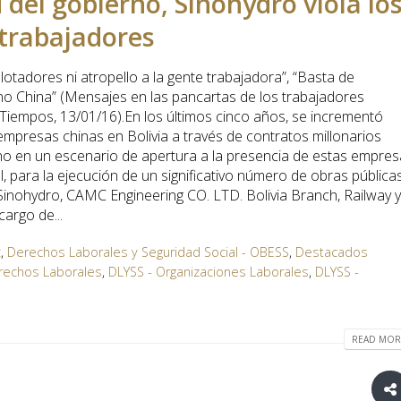
 del gobierno, Sinohydro viola lo
 trabajadores
tadores ni atropello a la gente trabajadora”, “Basta de
a no China” (Mensajes en las pancartas de los trabajadores
Tiempos, 13/01/16).En los últimos cinco años, se incrementó
mpresas chinas en Bolivia a través de contratos millonarios
ano en un escenario de apertura a la presencia de estas empre
, para la ejecución de un significativo número de obras públicas
nohydro, CAMC Engineering CO. LTD. Bolivia Branch, Railway y
argo de...
z
,
Derechos Laborales y Seguridad Social - OBESS
,
Destacados
rechos Laborales
,
DLYSS - Organizaciones Laborales
,
DLYSS -
READ MORE