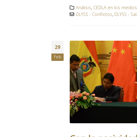
Análisis
,
CEDLA en los medio
DLYSS - Conflictos
,
DLYSS - Sal
29
Feb