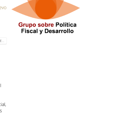
.
-evo
...
l
al,
s