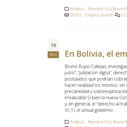
Análisis - Nuestra Voz
,
Bruno R
DLYSS - Empleo Juvenil
0 
18
En Bolivia, el e
Nov
Bruno Rojas Callejas, investig
justo”, “jubilación digna”, dere
postulados que podrían cobrar 
hacer realidad los mismos; sin
precariedad y sobreexplotación
irrealizable.Si bien la nueva Co
y, en general, el “derecho al tr
III, 1), el actual gobierno...
Análisis - Nuestra Voz
,
Bruno R