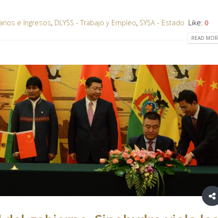
s
arios e Ingresos
,
DLYSS - Trabajo y Empleo
,
SYSA - Estado
Like:
0
READ MORE