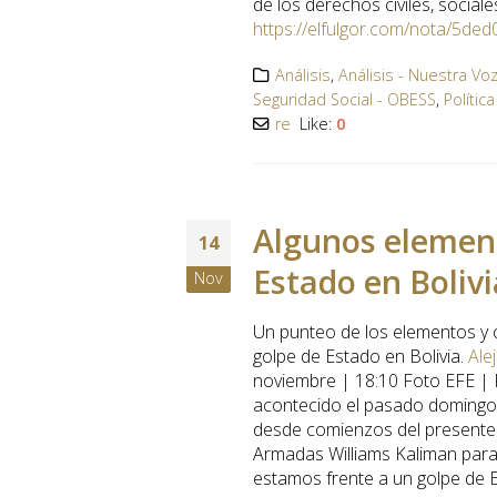
de los derechos civiles, sociale
https://elfulgor.com/nota/5ded
Análisis
,
Análisis - Nuestra Vo
Seguridad Social - OBESS
,
Polític
re
Like:
0
Algunos element
14
Estado en Bolivi
Nov
Un punteo de los elementos y 
golpe de Estado en Bolivia.
Ale
noviembre | 18:10
Foto EFE | 
acontecido el pasado domingo 1
desde comienzos del presente 
Armadas Williams Kaliman par
estamos frente a un golpe de E