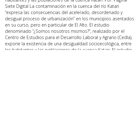
Siete Digital La contaminación en la cuenca del río Katari
“expresa las consecuencias del acelerado, desordenado y
desigual proceso de urbanización” en los municipios asentados
en su curso, pero en particular de El Alto. El estudio
denominado “¿Somos nosotros mismos?”, realizado por el
Centro de Estudios para el Desarrollo Laboral y Agrario (Cedla),
expone la existencia de una desigualdad socioecológica, entre
los habitantes y las poblaciones de la cuenca Katari. El estudio,
realizado por el investigador Carlos Revilla,...
CEDLA en los medios
,
Política Fiscal y Desarrollo - PFYD
Like:
0
READ MORE...
07
Abr