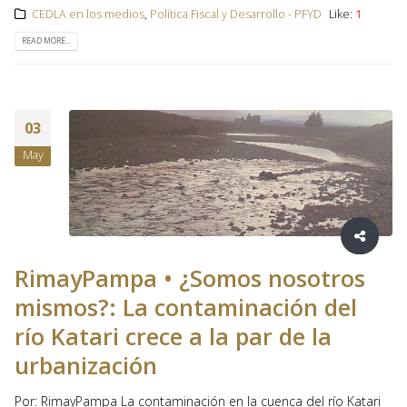
CEDLA en los medios
,
Política Fiscal y Desarrollo - PFYD
Like:
1
READ MORE...
03
May
RimayPampa • ¿Somos nosotros
mismos?: La contaminación del
río Katari crece a la par de la
urbanización
Por: RimayPampa La contaminación en la cuenca del río Katari