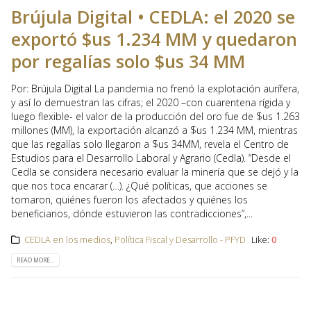
Brújula Digital • CEDLA: el 2020 se
exportó $us 1.234 MM y quedaron
por regalías solo $us 34 MM
Por: Brújula Digital La pandemia no frenó la explotación aurífera,
y así lo demuestran las cifras; el 2020 –con cuarentena rígida y
luego flexible- el valor de la producción del oro fue de $us 1.263
millones (MM), la exportación alcanzó a $us 1.234 MM, mientras
que las regalías solo llegaron a $us 34MM, revela el Centro de
Estudios para el Desarrollo Laboral y Agrario (Cedla). “Desde el
Cedla se considera necesario evaluar la minería que se dejó y la
que nos toca encarar (…). ¿Qué políticas, que acciones se
tomaron, quiénes fueron los afectados y quiénes los
beneficiarios, dónde estuvieron las contradicciones”,...
CEDLA en los medios
,
Política Fiscal y Desarrollo - PFYD
Like:
0
READ MORE...