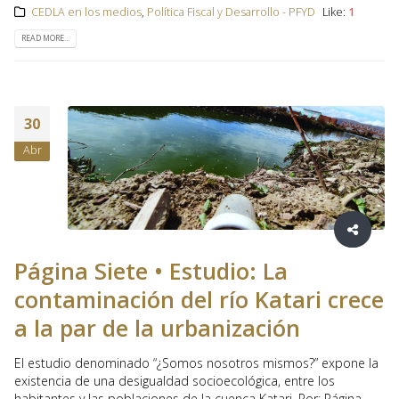
CEDLA en los medios
,
Política Fiscal y Desarrollo - PFYD
Like:
1
READ MORE...
30
Abr
Página Siete • Estudio: La
contaminación del río Katari crece
a la par de la urbanización
El estudio denominado “¿Somos nosotros mismos?” expone la
existencia de una desigualdad socioecológica, entre los
habitantes y las poblaciones de la cuenca Katari. Por: Página