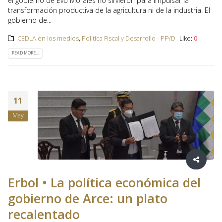
el gobierno de Evo Morales no sirvieron para impulsar la
transformación productiva de la agricultura ni de la industria. El
gobierno de...
CEDLA en los medios
,
Política Fiscal y Desarrollo - PFYD
Like:
0
READ MORE...
11
May
Erbol • La política económica del
gobierno de Arce: un plato
recalentado