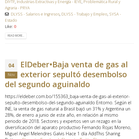
DIYTF
,
Industrias Extractivas y Energía - IEYE
,
Problemática Rural y
Agraria - PRYA
DLYSS - Salarios e Ingresos
,
DLYSS - Trabajo y Empleo
,
SYSA -
Estado
Like:
0
READ MORE...
ElDeber•Baja venta de gas al
04
exterior sepultó desembolso
Nov
del segundo aguinaldo
https://eldeber.com.bo/155363_baja-venta-de-gas-al-exterior-
sepulto-desembolso-del-segundo-aguinaldo Entorno. Según el
INE, la venta de gas natural a Brasil bajó un 31% y Argentina un
28%, de enero a junio de este año, en relación al mismo
periodo de 2018. Sectores y expertos ven un rezago en la
diversificación del aparato productivo Fernando Rojas Moreno,
Miguel Angel Melendres Galvis Hace 1 día AddThis Sharing