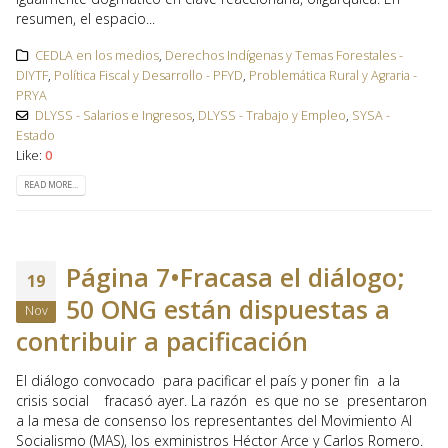
resumen, el espacio...
CEDLA en los medios
,
Derechos Indígenas y Temas Forestales -
DIYTF
,
Política Fiscal y Desarrollo - PFYD
,
Problemática Rural y Agraria -
PRYA
DLYSS - Salarios e Ingresos
,
DLYSS - Trabajo y Empleo
,
SYSA -
Estado
Like:
0
READ MORE...
Página 7•Fracasa el diálogo;
19
50 ONG están dispuestas a
Nov
contribuir a pacificación
El diálogo convocado para pacificar el país y poner fin a la
crisis social fracasó ayer. La razón es que no se presentaron
a la mesa de consenso los representantes del Movimiento Al
Socialismo (MAS), los exministros Héctor Arce y Carlos Romero.