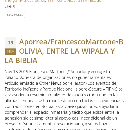
Energía - Hidrocarburos
,
IEYE - Renta Fiscal
,
SYSA - Estado
Like:
0
READ MORE...
Aporrea/FrancescoMartone•B
19
OLIVIA, ENTRE LA WIPALA Y
Nov
LA BIBLIA
Nov 18 2019 Francesco Martone (* Senador y ecologista
italiano. Activista de organizaciones no gubernamentales.
Artículo enviado a Other News por el autor.) Los eventos del
Territorio Indígena y Parque Nacional Isiboro-Sécure – TIPNIS tal
vez ayuden a resumir la realidad desnuda y cruda que en las
últimas semanas se ha manifestado con todas sus evidencias y
contradicciones en Bolivia. Esta clave quizás pueda ayudar a
comprender el espacio inmaterial y tácito que existe entre la
adhesión sic et simpliciter al apoyo casi incondicional de un
proyecto "supuestamente» revolucionario, y su rechazo
igualmente dogmático en clave reaccionaria, oligárquica. En