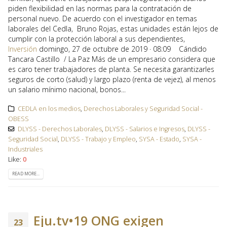
piden flexibilidad en las normas para la contratación de
personal nuevo. De acuerdo con el investigador en temas
laborales del Cedla, Bruno Rojas, estas unidades están lejos de
cumplir con la protección laboral a sus dependientes,
Inversión
domingo, 27 de octubre de 2019 · 08:09 Cándido
Tancara Castillo / La Paz Más de un empresario considera que
es caro tener trabajadores de planta. Se necesita garantizarles
seguros de corto (salud) y largo plazo (renta de vejez), al menos
un salario mínimo nacional, bonos...
CEDLA en los medios
,
Derechos Laborales y Seguridad Social -
OBESS
DLYSS - Derechos Laborales
,
DLYSS - Salarios e Ingresos
,
DLYSS -
Seguridad Social
,
DLYSS - Trabajo y Empleo
,
SYSA - Estado
,
SYSA -
Industriales
Like:
0
READ MORE...
Eju.tv•19 ONG exigen
23