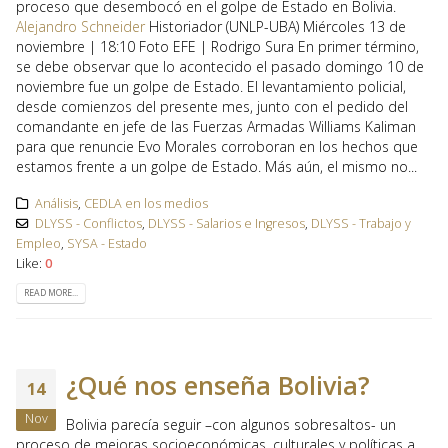
proceso que desembocó en el golpe de Estado en Bolivia.
Alejandro Schneider
Historiador (UNLP-UBA) Miércoles 13 de
noviembre | 18:10
Foto EFE | Rodrigo Sura En primer término,
se debe observar que lo acontecido el pasado domingo 10 de
noviembre fue un golpe de Estado. El levantamiento policial,
desde comienzos del presente mes, junto con el pedido del
comandante en jefe de las Fuerzas Armadas Williams Kaliman
para que renuncie Evo Morales corroboran en los hechos que
estamos frente a un golpe de Estado. Más aún, el mismo no...
Análisis
,
CEDLA en los medios
DLYSS - Conflictos
,
DLYSS - Salarios e Ingresos
,
DLYSS - Trabajo y
Empleo
,
SYSA - Estado
Like:
0
READ MORE...
¿Qué nos enseña Bolivia?
14
Nov
Bolivia parecía seguir –con algunos sobresaltos- un
proceso de mejoras socioeconómicas, culturales y políticas a