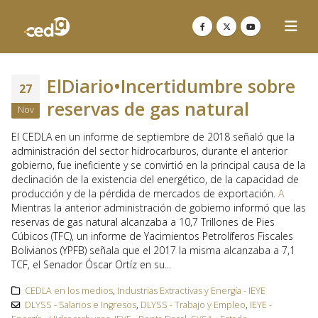
ElDiario•Incertidumbre sobre
27
reservas de gas natural
Nov
El CEDLA en un informe de septiembre de 2018 señaló que la
administración del sector hidrocarburos, durante el anterior
gobierno, fue ineficiente y se convirtió en la principal causa de la
declinación de la existencia del energético, de la capacidad de
producción y de la pérdida de mercados de exportación.
A
Mientras la anterior administración de gobierno informó que las
reservas de gas natural alcanzaba a 10,7 Trillones de Pies
Cúbicos (TFC), un informe de Yacimientos Petrolíferos Fiscales
Bolivianos (YPFB) señala que el 2017 la misma alcanzaba a 7,1
TCF, el Senador Óscar Ortíz en su...
CEDLA en los medios
,
Industrias Extractivas y Energía - IEYE
DLYSS - Salarios e Ingresos
,
DLYSS - Trabajo y Empleo
,
IEYE -