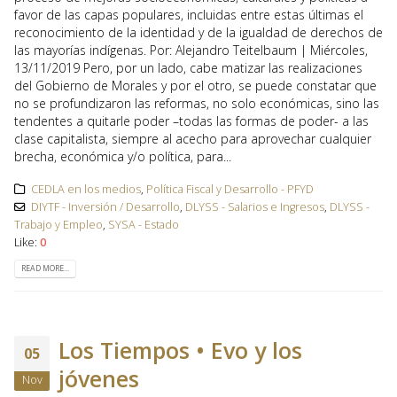
favor de las capas populares, incluidas entre estas últimas el
reconocimiento de la identidad y de la igualdad de derechos de
las mayorías indígenas. Por: Alejandro Teitelbaum | Miércoles,
13/11/2019 Pero, por un lado, cabe matizar las realizaciones
del Gobierno de Morales y por el otro, se puede constatar que
no se profundizaron las reformas, no solo económicas, sino las
tendentes a quitarle poder –todas las formas de poder- a las
clase capitalista, siempre al acecho para aprovechar cualquier
brecha, económica y/o política, para...
CEDLA en los medios
,
Política Fiscal y Desarrollo - PFYD
DIYTF - Inversión / Desarrollo
,
DLYSS - Salarios e Ingresos
,
DLYSS -
Trabajo y Empleo
,
SYSA - Estado
Like:
0
READ MORE...
Los Tiempos • Evo y los
05
jóvenes
Nov