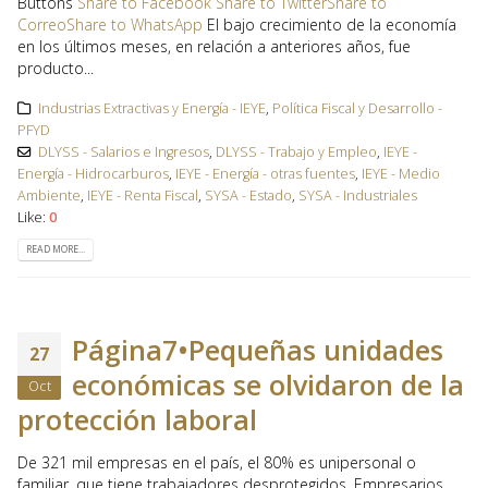
Buttons
Share to Facebook
Share to Twitter
Share to
Correo
Share to WhatsApp
El bajo crecimiento de la economía
en los últimos meses, en relación a anteriores años, fue
producto...
Industrias Extractivas y Energía - IEYE
,
Política Fiscal y Desarrollo -
PFYD
DLYSS - Salarios e Ingresos
,
DLYSS - Trabajo y Empleo
,
IEYE -
Energía - Hidrocarburos
,
IEYE - Energía - otras fuentes
,
IEYE - Medio
Ambiente
,
IEYE - Renta Fiscal
,
SYSA - Estado
,
SYSA - Industriales
Like:
0
READ MORE...
Página7•Pequeñas unidades
27
económicas se olvidaron de la
Oct
protección laboral
De 321 mil empresas en el país, el 80% es unipersonal o
familiar, que tiene trabajadores desprotegidos. Empresarios