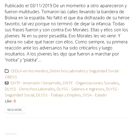
Publicado el 03/11/2019 De un momento a otro aparecieron y
fueron multitudes. Tomaron las calles llevando la bandera de
Bolivia en la espalda. No faltó el que iba disfrazado de su héroe
favorito, tal vez porque no terminó de dejar la infancia. Todas
sus frases fueron y son contra Evo Morales. Ellas y ellos son los
jóvenes. Ni en su peor pesadilla, Evo Morales les vio venir. Y
ahora no sabe qué hacer con ellos. Como siempre, su primera
reacción ante los adversarios ha sido criticarlos y luego
insultarlos. A los jóvenes les dijo que fueron a marchar por
“notita” y “platita”....
CEDLA en los medios
,
Derechos Laborales y Seguridad Social -
OBESS
DIYTF - Inversión / Desarrollo
,
DIYTF - Organizaciones Sociales
,
DLYSS - Derechos Laborales
,
DLYSS - Salarios e Ingresos
,
DLYSS -
Seguridad Social
,
DLYSS - Trabajo y Empleo
,
SYSA - Estado
Like:
0
READ MORE...