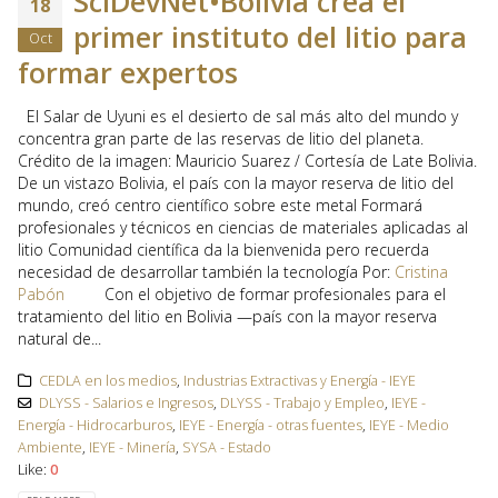
SciDevNet•Bolivia crea el
18
primer instituto del litio para
Oct
formar expertos
El Salar de Uyuni es el desierto de sal más alto del mundo y
concentra gran parte de las reservas de litio del planeta.
Crédito de la imagen: Mauricio Suarez / Cortesía de Late Bolivia.
De un vistazo Bolivia, el país con la mayor reserva de litio del
mundo, creó centro científico sobre este metal Formará
profesionales y técnicos en ciencias de materiales aplicadas al
litio Comunidad científica da la bienvenida pero recuerda
necesidad de desarrollar también la tecnología Por:
Cristina
Pabón
Con el objetivo de formar profesionales para el
tratamiento del litio en Bolivia —país con la mayor reserva
natural de...
CEDLA en los medios
,
Industrias Extractivas y Energía - IEYE
DLYSS - Salarios e Ingresos
,
DLYSS - Trabajo y Empleo
,
IEYE -
Energía - Hidrocarburos
,
IEYE - Energía - otras fuentes
,
IEYE - Medio
Ambiente
,
IEYE - Minería
,
SYSA - Estado
Like:
0