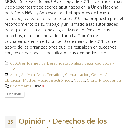
MORALES La Paz, Bolivia, 09 de mayo de 2011.- Los niños, niñas
y adolescentes trabajadores aglutinados en la Unión Nacional
de Niños y Niñas y Adolescentes Trabajadores de Bolivia
(Unatsbo) realizaron durante el año 2010 una propuesta para el
reconocimiento de su trabajo y un llamado a las autoridades
para que realicen acciones legislativas en defensa de sus
derechos, relata una nota del diario La Opinión de
Cochabamba en su edición del 05 de marzo de 2011. Con el
apoyo de las organizaciones que los respaldan en sucesivos
congresos nacionales identificaron sus demandas acerca...
CEDLA en los medios
,
Derechos Laborales y Seguridad Social -
OBESS
Africa
,
América
,
Áreas Temáticas
,
Comunicación
,
Género /
Ubicación
,
Medios
,
Medios Electrónicos
,
Noticia
,
Oferta
,
Procedencia
0 Comments
Like:
0
READ MORE...
Opinión • Derechos de los
25