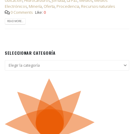
Ubicación
,
Hidrocarburos
,
Jornada
,
La Paz
,
Medios
,
Medios
Electrónicos
,
Minería
,
Oferta
,
Procedencia
,
Recursos naturales
0 Comments
Like:
0
READ MORE...
SELECCIONAR CATEGORÍA
Seleccionar
categoría