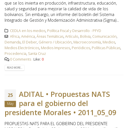
que se los invierta en producción, infraestructura, educación,
salud y seguridad para mejorar la calidad de vida de los
bolivianos. Sin embargo, un informe del boletín del Sistema
Integrado de Gestión y Modernización Administrativa (Sigma)...
CEDLA en los medios
,
Política Fiscal y Desarrollo - PFYD
Africa
,
América
,
Áreas Temáticas
,
Artículo
,
Bolivia
,
Comunicación
,
Demanda
,
El Deber
,
Género / Ubicación
,
Macroeconomía
,
Medios
,
Medios Electrónicos
,
Medios Impresos
,
Periódicos
,
Políticas Públicas
,
Procedencia
,
Santa Cruz
0 Comments
Like:
0
READ MORE...
ADITAL • Propuestas NATS
25
para el gobierno del
May
presidente Morales • 2011_05_09
PROPUESTAS NATS PARA EL GOBIERNO DEL PRESIDENTE