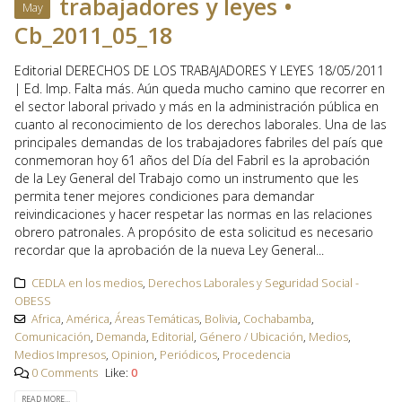
trabajadores y leyes •
May
Cb_2011_05_18
Editorial DERECHOS DE LOS TRABAJADORES Y LEYES 18/05/2011
| Ed. Imp. Falta más. Aún queda mucho camino que recorrer en
el sector laboral privado y más en la administración pública en
cuanto al reconocimiento de los derechos laborales. Una de las
principales demandas de los trabajadores fabriles del país que
conmemoran hoy 61 años del Día del Fabril es la aprobación
de la Ley General del Trabajo como un instrumento que les
permita tener mejores condiciones para demandar
reivindicaciones y hacer respetar las normas en las relaciones
obrero patronales. A propósito de esta solicitud es necesario
recordar que la aprobación de la nueva Ley General...
CEDLA en los medios
,
Derechos Laborales y Seguridad Social -
OBESS
Africa
,
América
,
Áreas Temáticas
,
Bolivia
,
Cochabamba
,
Comunicación
,
Demanda
,
Editorial
,
Género / Ubicación
,
Medios
,
Medios Impresos
,
Opinion
,
Periódicos
,
Procedencia
0 Comments
Like:
0
READ MORE...