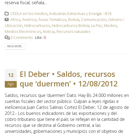
reserva fiscal, señala...
CEDLA en los medios
,
Industrias Extractivas y Energía - IEYE
Africa
,
América
,
Áreas Temáticas
,
Bolivia
,
Comunicación
,
Género /
Ubicación
,
Hidrocarburos
,
Hidrocarburos Bolivia
,
La Paz
,
Medios
,
Medios Electrónicos
,
Noticia
,
Recursos naturales
0 Comments
Like:
0
READ MORE...
El Deber • Saldos, recursos
12
que ‘duermen’ • 12/08/2012
Ago
Saldos, recursos que ‘duermen’ Dato. Hay Bs 24.000 millones en
cuentas fiscales del sector público. Culpan a leyes rígidas e
ineficiencia Juan Carlos Salinas Cortez El Deber, 12 de agosto de
2012.- Los buenos indicadores de las exportaciones y del
cobro tributario que tiene el país se reflejan en la cantidad de
recursos que se destina al Gobierno central, a las
universidades, gobernaciones y municipios con el objetivo de