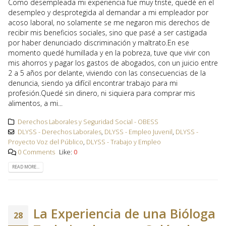
Como desempleada mi experiencia fue muy triste, quedé en el
desempleo y desprotegida al demandar a mi empleador por
acoso laboral, no solamente se me negaron mis derechos de
recibir mis beneficios sociales, sino que pasé a ser castigada
por haber denunciado discriminación y maltrato.En ese
momento quedé humillada y en la pobreza, tuve que vivir con
mis ahorros y pagar los gastos de abogados, con un juicio entre
2 a 5 años por delante, viviendo con las consecuencias de la
denuncia, siendo ya difícil encontrar trabajo para mi
profesión.Quedé sin dinero, ni siquiera para comprar mis
alimentos, a mi...
Derechos Laborales y Seguridad Social - OBESS
DLYSS - Derechos Laborales
,
DLYSS - Empleo Juvenil
,
DLYSS -
Proyecto Voz del Público
,
DLYSS - Trabajo y Empleo
0 Comments
Like:
0
READ MORE...
La Experiencia de una Bióloga
28