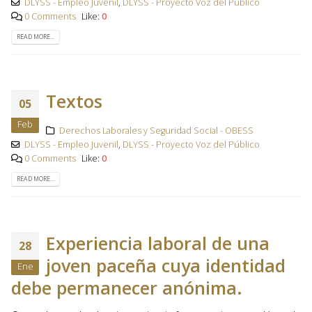
DLYSS - Empleo Juvenil
,
DLYSS - Proyecto Voz del Público
0 Comments
Like:
0
READ MORE...
Textos
05
Feb
Derechos Laborales y Seguridad Social - OBESS
DLYSS - Empleo Juvenil
,
DLYSS - Proyecto Voz del Público
0 Comments
Like:
0
READ MORE...
Experiencia laboral de una
28
joven paceña cuya identidad
Ene
debe permanecer anónima.