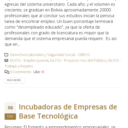
egresas del sistema universitario. Cada año, y el volumen es
creciente, se gradúan en Bolivia aproximadamente 20000
profesionales que al concluir sus estudios inician la penosa
tarea de encontrar empleo. Un buen porcentaje terminará
como "desempleado educado", ya que la oferta de
profesionales con grado de licenciatura es mayor que la
demanda que el sistema empresarial pueda requerir. Es así
que en...
Derechos Laborales y Seguridad Social - OBESS
DLYSS - Empleo Juvenil
,
DLYSS - Proyecto Voz del Público
,
DLYSS -
Trabajo y Empleo
0 Comments
Like:
0
READ MORE...
Incubadoras de Empresas de
06
Base Tecnológica
Mar
Resumen: El fomento a emprendimientos empresariales, se