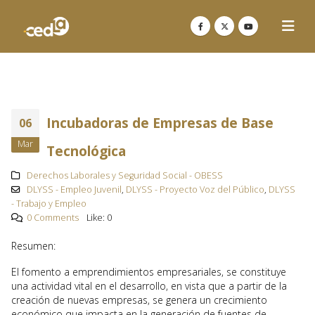
Incubadoras de Empresas de Base
06
Mar
Tecnológica
Derechos Laborales y Seguridad Social - OBESS
DLYSS - Empleo Juvenil
,
DLYSS - Proyecto Voz del Público
,
DLYSS
- Trabajo y Empleo
0 Comments
Like:
0
Resumen:
El fomento a emprendimientos empresariales, se constituye
una actividad vital en el desarrollo, en vista que a partir de la
creación de nuevas empresas, se genera un crecimiento
económico que impacta en la generación de fuentes de