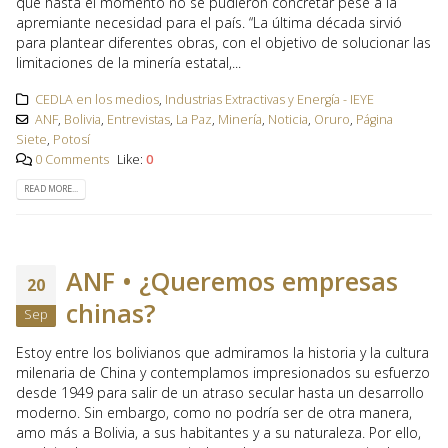
que hasta el momento no se pudieron concretar pese a la
apremiante necesidad para el país. “La última década sirvió
para plantear diferentes obras, con el objetivo de solucionar las
limitaciones de la minería estatal,...
CEDLA en los medios
,
Industrias Extractivas y Energía - IEYE
ANF
,
Bolivia
,
Entrevistas
,
La Paz
,
Minería
,
Noticia
,
Oruro
,
Página
Siete
,
Potosí
0 Comments
Like:
0
READ MORE...
ANF • ¿Queremos empresas
20
chinas?
Sep
Estoy entre los bolivianos que admiramos la historia y la cultura
milenaria de China y contemplamos impresionados su esfuerzo
desde 1949 para salir de un atraso secular hasta un desarrollo
moderno. Sin embargo, como no podría ser de otra manera,
amo más a Bolivia, a sus habitantes y a su naturaleza. Por ello,