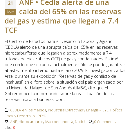
ANF • Cedla alerta de una
21
caída del 65% en las reservas
May
del gas y estima que llegan a 7.4
TCF
El Centro de Estudios para el Desarrollo Laboral y Agrario
(CEDLA) alertó de una abrupta caída del 65% en las reservas
hidrocarburíferas que llegarían a aproximadamente a 7.4
trillones de pies cúbicos (TCF) de gas y condensados. Estimó
que con lo que se cuenta actualmente sólo se puede garantizar
abastecimiento interno hasta el año 2029. El investigador Carlos
Arze, durante su exposición: “Reservas de gas y conflicto de
Incahuasi” en el foro sobre la situación del país organizado por
la Universidad Mayor de San Andrés (UMSA), dijo que el
Gobierno oculta información sobre la real situación de las
reservas hidrocarburíferas, por...
CEDLA en los medios
,
Industrias Extractivas y Energía - IEYE
,
Política
Fiscal y Desarrollo - PFYD
ANF
,
Hidrocarburos
,
Macroeconomía
,
Noticia
0 Comments
Like:
0