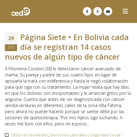
Página Siete • En Bolivia cada
29
día se registran 14 casos
Oct
nuevos de algún tipo de cáncer
A Filomena Condori (36) le detectaron cáncer avanzado de
mama. Su pareja y padre de sus cuatro hijos en lugar de
apoyarla la trata con indiferencia y hasta le negó colaboración
para que siga con su tratamiento. La mujer relata que hay días
en que los dolores son insoportables y le arrancan gritos por la
angustia. Cuenta que antes de ser diagnosticada con cáncer
vendía verduras en diferentes calles de la zona Villa Fátima,
pero ahora no puede hacerlo porque se siente débil por las
sesiones de quimioterapia. “Por mis hijitos sigo luchando. A
veces me lloro con ellos, pero mi esposo...
CEDLA en los medios
,
Derechos Laborales y Seguridad Social -