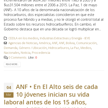
incrementaron de $us4.587 millones entre 1985 a 2005 y a
$us31.504 millones entre el 2006 a 2015. La Paz, 1 de mayo
(ANF).- A 10 años de la denominada nacionalización de los
hidrocarburos, dos especialistas coincidieron en que este
proceso fue híbrido y a medias, y no le otorgó el control total al
Estado sobre los recursos hidrocarburíferos. En cambio, el
Gobierno destaca que en una década se logró multiplicar en...
CEDLA en los medios
,
Industrias Extractivas y Energía - IEYE
Agencias de Noticias
,
América
,
ANF
,
ANF
,
Bolivia
,
Comunicación
,
Demanda
,
Género / Ubicación
,
Hidrocarburos
,
La Paz
,
Medios
,
Nacionales
,
Noticia
,
Procedencia
0 Comments
Like:
0
READ MORE...
ANF • En El Alto seis de cada
04
10 jóvenes inician su vida
Mar
laboral antes de los 15 años,