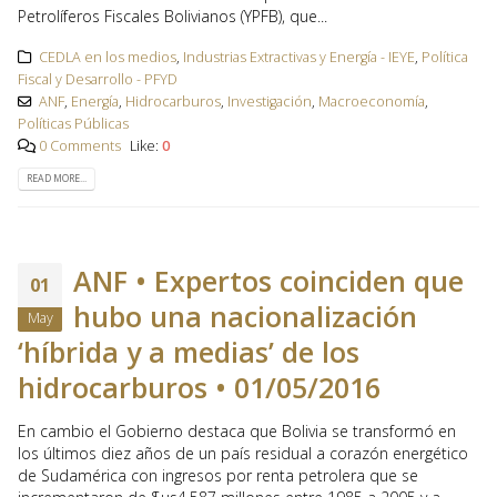
Petrolíferos Fiscales Bolivianos (YPFB), que...
CEDLA en los medios
,
Industrias Extractivas y Energía - IEYE
,
Política
Fiscal y Desarrollo - PFYD
ANF
,
Energía
,
Hidrocarburos
,
Investigación
,
Macroeconomía
,
Políticas Públicas
0 Comments
Like:
0
READ MORE...
ANF • Expertos coinciden que
01
hubo una nacionalización
May
‘híbrida y a medias’ de los
hidrocarburos • 01/05/2016
En cambio el Gobierno destaca que Bolivia se transformó en
los últimos diez años de un país residual a corazón energético
de Sudamérica con ingresos por renta petrolera que se