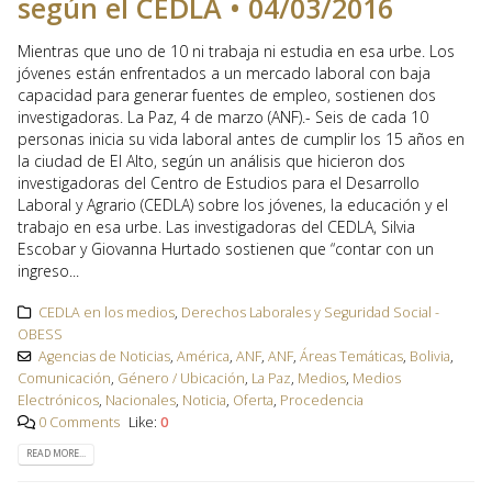
según el CEDLA • 04/03/2016
Mientras que uno de 10 ni trabaja ni estudia en esa urbe. Los
jóvenes están enfrentados a un mercado laboral con baja
capacidad para generar fuentes de empleo, sostienen dos
investigadoras. La Paz, 4 de marzo (ANF).- Seis de cada 10
personas inicia su vida laboral antes de cumplir los 15 años en
la ciudad de El Alto, según un análisis que hicieron dos
investigadoras del Centro de Estudios para el Desarrollo
Laboral y Agrario (CEDLA) sobre los jóvenes, la educación y el
trabajo en esa urbe. Las investigadoras del CEDLA, Silvia
Escobar y Giovanna Hurtado sostienen que “contar con un
ingreso...
CEDLA en los medios
,
Derechos Laborales y Seguridad Social -
OBESS
Agencias de Noticias
,
América
,
ANF
,
ANF
,
Áreas Temáticas
,
Bolivia
,
Comunicación
,
Género / Ubicación
,
La Paz
,
Medios
,
Medios
Electrónicos
,
Nacionales
,
Noticia
,
Oferta
,
Procedencia
0 Comments
Like:
0
READ MORE...