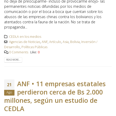
no deja de preocuparme- incluso de provocarme enojo- las
permanentes noticias difundidas por los medios de
comunicación o por el boca a boca que cuentan sobre los
abusos de las empresas chinas contra los bolivianos y los
atentados contra la fauna de la nación. No se trata de
propaganda...
CEDLA en los medios
Agencias de Noticias
,
ANF
,
Artículo
,
Asia
,
Bolivia
,
Inversión /
Desarrollo
,
Políticas Públicas
0 Comments
Like:
0
READ MORE...
ANF • 11 empresas estatales
21
perdieron cerca de Bs 2.000
Ago
millones, según un estudio de
CEDLA