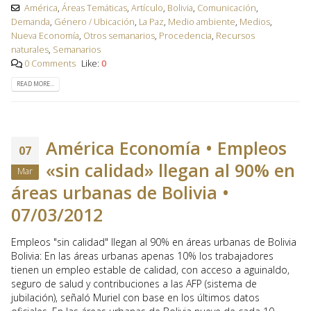
América
,
Áreas Temáticas
,
Artículo
,
Bolivia
,
Comunicación
,
Demanda
,
Género / Ubicación
,
La Paz
,
Medio ambiente
,
Medios
,
Nueva Economía
,
Otros semanarios
,
Procedencia
,
Recursos
naturales
,
Semanarios
0 Comments
Like:
0
READ MORE...
América Economía • Empleos
07
«sin calidad» llegan al 90% en
Mar
áreas urbanas de Bolivia •
07/03/2012
Empleos "sin calidad" llegan al 90% en áreas urbanas de Bolivia
Bolivia: En las áreas urbanas apenas 10% los trabajadores
tienen un empleo estable de calidad, con acceso a aguinaldo,
seguro de salud y contribuciones a las AFP (sistema de
jubilación), señaló Muriel con base en los últimos datos