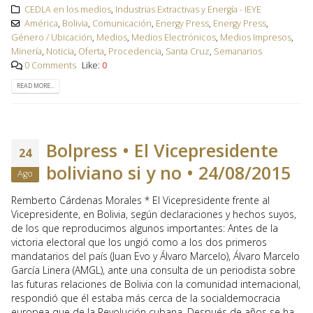
CEDLA en los medios
,
Industrias Extractivas y Energía - IEYE
América
,
Bolivia
,
Comunicación
,
Energy Press
,
Energy Press
,
Género / Ubicación
,
Medios
,
Medios Electrónicos
,
Medios Impresos
,
Minería
,
Noticia
,
Oferta
,
Procedencia
,
Santa Cruz
,
Semanarios
0 Comments
Like:
0
READ MORE...
Bolpress • El Vicepresidente
24
boliviano si y no • 24/08/2015
Ago
Remberto Cárdenas Morales * El Vicepresidente frente al
Vicepresidente, en Bolivia, según declaraciones y hechos suyos,
de los que reproducimos algunos importantes: Antes de la
victoria electoral que los ungió como a los dos primeros
mandatarios del país (Juan Evo y Álvaro Marcelo), Álvaro Marcelo
García Linera (AMGL), ante una consulta de un periodista sobre
las futuras relaciones de Bolivia con la comunidad internacional,
respondió que él estaba más cerca de la socialdemocracia
europea que de la Revolución cubana. Después de años se ha