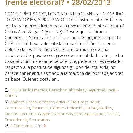
frente electoral? • 28/02/2013
COMO DIRÍA TROTSKY, LOS “SNOBS PICOTEAN EN UN PARTIDO,
LO ABANDONAN, Y PRUEBAN OTRO” El Instrumento Político de
los Trabajadores: ¿frente para la revolución o frente electoral?
Carlos Arze Vargas * (Hora 25).- Desde que la Primera
Conferencia Nacional de los Trabajadores organizada por la
COB decidió llevar adelante la fundación del “instrumento
político de los trabajadores”, en cumplimiento de una
resolución del pasado congreso de esa entidad matriz, se ha
desatado un interesante debate que, pese a ser es revelador
respecto a la postura de algunos grupos de izquierda, no
parece haber entusiasmado a la mayoría de los trabajadores
de base. Quienes postulan...
CEDLA en los medios
,
Derechos Laborales y Seguridad Social -
OBESS
América
,
Áreas Temáticas
,
Artículo
,
Bol Press
,
Bolivia
,
Comunicación
,
Demanda
,
Género / Ubicación
,
La Paz
,
Medios
,
Medios Electrónicos
,
Medios Impresos
,
Otros semanarios
,
Política
,
Procedencia
,
Semanarios
0 Comments
Like:
0