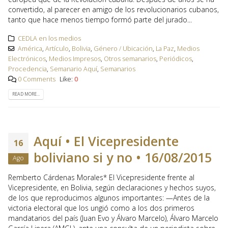
convertido, al parecer en amigo de los revolucionarios cubanos,
tanto que hace menos tiempo formó parte del jurado...
CEDLA en los medios
América
,
Artículo
,
Bolivia
,
Género / Ubicación
,
La Paz
,
Medios
Electrónicos
,
Medios Impresos
,
Otros semanarios
,
Periódicos
,
Procedencia
,
Semanario Aquí
,
Semanarios
0 Comments
Like:
0
READ MORE...
Aquí • El Vicepresidente
16
boliviano si y no • 16/08/2015
Ago
Remberto Cárdenas Morales* El Vicepresidente frente al
Vicepresidente, en Bolivia, según declaraciones y hechos suyos,
de los que reproducimos algunos importantes: —Antes de la
victoria electoral que los ungió como a los dos primeros
mandatarios del país (Juan Evo y Álvaro Marcelo), Álvaro Marcelo