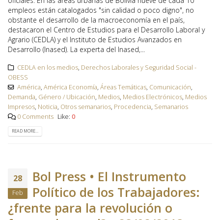
oficiales. En las áreas urbanas de Bolivia nueve de cada 10
empleos están catalogados "sin calidad o poco digno", no
obstante el desarrollo de la macroeconomía en el país,
destacaron el Centro de Estudios para el Desarrollo Laboral y
Agrario (CEDLA) y el Instituto de Estudios Avanzados en
Desarrollo (Inased). La experta del Inased,...
CEDLA en los medios
,
Derechos Laborales y Seguridad Social -
OBESS
América
,
América Economía
,
Áreas Temáticas
,
Comunicación
,
Demanda
,
Género / Ubicación
,
Medios
,
Medios Electrónicos
,
Medios
Impresos
,
Noticia
,
Otros semanarios
,
Procedencia
,
Semanarios
0 Comments
Like:
0
READ MORE...
Bol Press • El Instrumento
28
Político de los Trabajadores:
Feb
¿frente para la revolución o