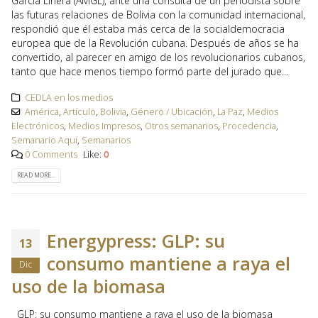
García Linera (AMGL), ante una consulta de un periodista sobre
las futuras relaciones de Bolivia con la comunidad internacional,
respondió que él estaba más cerca de la socialdemocracia
europea que de la Revolución cubana. Después de años se ha
convertido, al parecer en amigo de los revolucionarios cubanos,
tanto que hace menos tiempo formó parte del jurado que...
CEDLA en los medios
América
,
Artículo
,
Bolivia
,
Género / Ubicación
,
La Paz
,
Medios
Electrónicos
,
Medios Impresos
,
Otros semanarios
,
Procedencia
,
Semanario Aquí
,
Semanarios
0 Comments
Like:
0
READ MORE...
Energypress: GLP: su
13
consumo mantiene a raya el
Dic
uso de la biomasa
GLP: su consumo mantiene a raya el uso de la biomasa