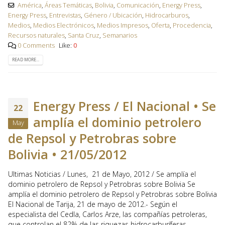
América
,
Áreas Temáticas
,
Bolivia
,
Comunicación
,
Energy Press
,
Energy Press
,
Entrevistas
,
Género / Ubicación
,
Hidrocarburos
,
Medios
,
Medios Electrónicos
,
Medios Impresos
,
Oferta
,
Procedencia
,
Recursos naturales
,
Santa Cruz
,
Semanarios
0 Comments
Like:
0
READ MORE...
Energy Press / El Nacional • Se
22
amplía el dominio petrolero
May
de Repsol y Petrobras sobre
Bolivia • 21/05/2012
Ultimas Noticias / Lunes, 21 de Mayo, 2012 / Se amplía el
dominio petrolero de Repsol y Petrobras sobre Bolivia Se
amplía el dominio petrolero de Repsol y Petrobras sobre Bolivia
El Nacional de Tarija, 21 de mayo de 2012.- Según el
especialista del Cedla, Carlos Arze, las compañías petroleras,
que controlan el 82% de las riquezas hidrocarburíferas