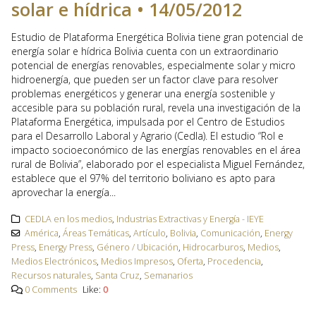
solar e hídrica • 14/05/2012
Estudio de Plataforma Energética Bolivia tiene gran potencial de
energía solar e hídrica Bolivia cuenta con un extraordinario
potencial de energías renovables, especialmente solar y micro
hidroenergía, que pueden ser un factor clave para resolver
problemas energéticos y generar una energía sostenible y
accesible para su población rural, revela una investigación de la
Plataforma Energética, impulsada por el Centro de Estudios
para el Desarrollo Laboral y Agrario (Cedla). El estudio “Rol e
impacto socioeconómico de las energías renovables en el área
rural de Bolivia”, elaborado por el especialista Miguel Fernández,
establece que el 97% del territorio boliviano es apto para
aprovechar la energía...
CEDLA en los medios
,
Industrias Extractivas y Energía - IEYE
América
,
Áreas Temáticas
,
Artículo
,
Bolivia
,
Comunicación
,
Energy
Press
,
Energy Press
,
Género / Ubicación
,
Hidrocarburos
,
Medios
,
Medios Electrónicos
,
Medios Impresos
,
Oferta
,
Procedencia
,
Recursos naturales
,
Santa Cruz
,
Semanarios
0 Comments
Like:
0
READ MORE...