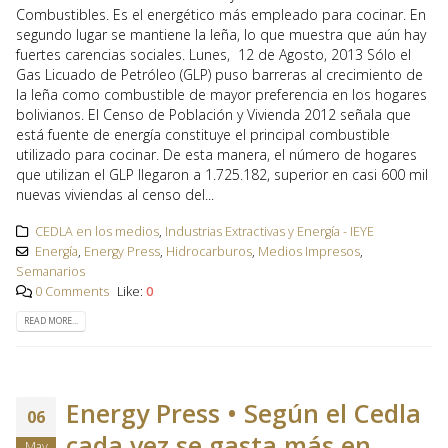
Combustibles. Es el energético más empleado para cocinar. En
segundo lugar se mantiene la leña, lo que muestra que aún hay
fuertes carencias sociales. Lunes, 12 de Agosto, 2013 Sólo el
Gas Licuado de Petróleo (GLP) puso barreras al crecimiento de
la leña como combustible de mayor preferencia en los hogares
bolivianos. El Censo de Población y Vivienda 2012 señala que
está fuente de energía constituye el principal combustible
utilizado para cocinar. De esta manera, el número de hogares
que utilizan el GLP llegaron a 1.725.182, superior en casi 600 mil
nuevas viviendas al censo del...
CEDLA en los medios
,
Industrias Extractivas y Energía - IEYE
Energía
,
Energy Press
,
Hidrocarburos
,
Medios Impresos
,
Semanarios
0 Comments
Like:
0
READ MORE...
Energy Press • Según el Cedla
06
cada vez se gasta más en
May