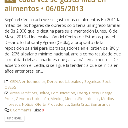
alimentos • 06/05/2013
Según el Cedla cada vez se gasta más en alimentos En 2011 la
mitad de los hogares de obreros solo tenía un ingreso familiar
de Bs 2.000 que lo destina para su alimentación Lunes, 6 de
Mayo, 2013.- Una evaluación del Centro de Estudios para el
Desarrollo Laboral y Agrario (Cedla), a propósito de la
reposición salarial para los trabajadores en el orden del 8% y
del 20% al salario mínimo nacional, arroja como resultado que
la realidad del asalariado es que gasta más en alimentos. De
acuerdo con el Cedla, si se sigue la tendencia que se inicia en
años anteriores, en...
CEDLA en los medios
,
Derechos Laborales y Seguridad Social -
OBESS
Áreas Temáticas
,
Bolivia
,
Comunicación
,
Energy Press
,
Energy
Press
,
Género / Ubicación
,
Medios
,
Medios Electrónicos
,
Medios
Impresos
,
Noticia
,
Oferta
,
Procedencia
,
Santa Cruz
,
Semanarios
0 Comments
Like:
0
READ MORE...