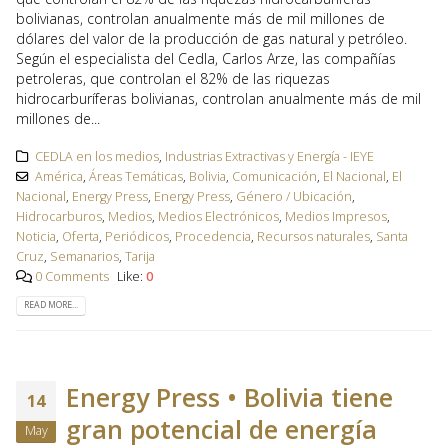
bolivianas, controlan anualmente más de mil millones de
dólares del valor de la producción de gas natural y petróleo.
Según el especialista del Cedla, Carlos Arze, las compañías
petroleras, que controlan el 82% de las riquezas
hidrocarburíferas bolivianas, controlan anualmente más de mil
millones de...
CEDLA en los medios
,
Industrias Extractivas y Energía - IEYE
América
,
Áreas Temáticas
,
Bolivia
,
Comunicación
,
El Nacional
,
El
Nacional
,
Energy Press
,
Energy Press
,
Género / Ubicación
,
Hidrocarburos
,
Medios
,
Medios Electrónicos
,
Medios Impresos
,
Noticia
,
Oferta
,
Periódicos
,
Procedencia
,
Recursos naturales
,
Santa
Cruz
,
Semanarios
,
Tarija
0 Comments
Like:
0
READ MORE...
Energy Press • Bolivia tiene
14
gran potencial de energía
May