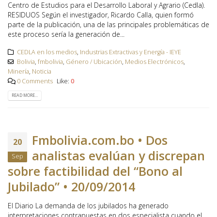
Centro de Estudios para el Desarrollo Laboral y Agrario (Cedla).
RESIDUOS Según el investigador, Ricardo Calla, quien formó
parte de la publicación, una de las principales problemáticas de
este proceso sería la generación de...
CEDLA en los medios
,
Industrias Extractivas y Energía - IEYE
Bolivia
,
fmbolivia
,
Género / Ubicación
,
Medios Electrónicos
,
Minería
,
Noticia
0 Comments
Like:
0
READ MORE...
Fmbolivia.com.bo • Dos
20
analistas evalúan y discrepan
Sep
sobre factibilidad del “Bono al
Jubilado” • 20/09/2014
El Diario La demanda de los jubilados ha generado
interpretaciones contrapuestas en dos especialista cuando el