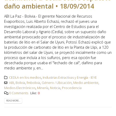
daño ambiental • 18/09/2014
ABI La Paz - Bolivia.- El gerente Nacional de Recursos
Evaporíticos, Luis Alberto Echazú, rechazó el jueves una
investigación realizada por el Centro de Estudios para el
Desarrollo Laboral y Agrario (Cedla), sobre un supuesto daño
ambiental provocado por el proceso de industrialización de
baterías de litio en el Salar de Uyuni, Potosí. Echazú explicó que
la producción de carbonato de litio en la Planta de Llipi, a 120
kilómetros del salar de Uyuni, se proyectó inicialmente como un
proceso que incluía a los sulfuros, pero esa opción fue
desechada porque usaba el "lechado de cal", dañino para
medio ambiente y, en...
CEDLA en los medios
,
Industrias Extractivas y Energía - IEYE
ABI
,
Bolivia
,
fmbolivia
,
Género / Ubicación
,
Medio ambiente
,
Medios Electrónicos
,
Minería
,
Noticia
,
Procedencia
0 Comments
Like:
0
READ MORE...