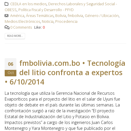
CEDLA en los medios
,
Derechos Laborales y Seguridad Social -
OBESS
,
Política Fiscal y Desarrollo - PFYD
América
,
Áreas Temáticas
,
Bolivia
,
fmbolivia
,
Género / Ubicación
,
Medios Electrónicos
,
Noticia
,
Procedencia
0 Comments
Like:
0
READ MORE...
fmbolivia.com.bo • Tecnología
06
del litio confronta a expertos
Oct
• 6/10/2014
La tecnología que utiliza la Gerencia Nacional de Recursos
Evaporíticos para el proyecto del litio en el salar de Uyuni fue
objeto de debate en el país durante las últimas semanas. La
confrontación surgió a raíz de la investigación “El proyecto
Estatal de Industrialización del Litio y Potasio en Bolivia.
Impactos previstos” a cargo de los ingenieros Juan Carlos
Montenegro y Yara Montenegro y que fue publicado por el