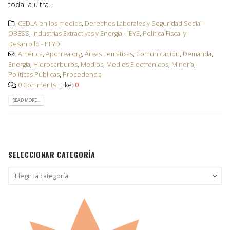
toda la ultra...
CEDLA en los medios
,
Derechos Laborales y Seguridad Social -
OBESS
,
Industrias Extractivas y Energía - IEYE
,
Política Fiscal y
Desarrollo - PFYD
América
,
Aporrea.org
,
Áreas Temáticas
,
Comunicación
,
Demanda
,
Energía
,
Hidrocarburos
,
Medios
,
Medios Electrónicos
,
Minería
,
Políticas Públicas
,
Procedencia
0 Comments
Like:
0
READ MORE...
SELECCIONAR CATEGORÍA
Seleccionar
categoría