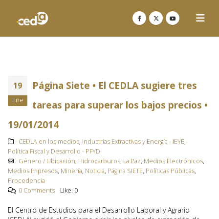
Página Siete • El CEDLA sugiere tres
19
Ene
tareas para superar los bajos precios •
19/01/2014
CEDLA en los medios
,
Industrias Extractivas y Energía - IEYE
,
Política Fiscal y Desarrollo - PFYD
Género / Ubicación
,
Hidrocarburos
,
La Paz
,
Medios Electrónicos
,
Medios Impresos
,
Minería
,
Noticia
,
Página SIETE
,
Políticas Públicas
,
Procedencia
0 Comments
Like:
0
El Centro de Estudios para el Desarrollo Laboral y Agrario