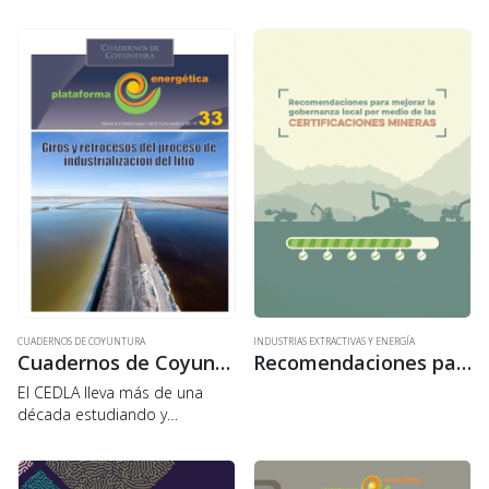
fenómeno de alcance global y
conlleva una serie de
transformaciones económicas
y socioculturales.
En atención a tales cambios y
con…
CUADERNOS DE COYUNTURA
INDUSTRIAS EXTRACTIVAS Y ENERGÍA
Cuadernos de Coyuntura 33: Giros y retrocesos del proceso de industrialización del litio
Recomendaciones para mejorar la gobernanza local por medio de las certificaciones mineras
El CEDLA lleva más de una
década estudiando y
reflexionando acerca de los
impactos de la explotación
del litio en Bolivia. En esta