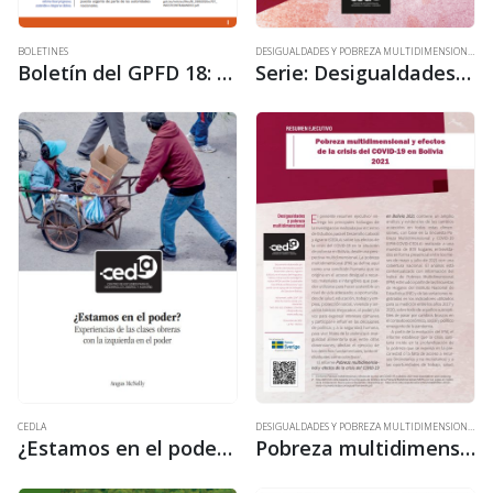
BOLETINES
DESIGUALDADES Y POBREZA MULTIDIMENSIONAL
Boletín del GPFD 18: Industrialización vs. contrabando: una derrota anticipada
Serie: Desigualdades y pobreza multidimensional. Pobreza multidimensional y efectos de la crisis del COVID-19 en Bolivia 2021
DESIGUALDADES Y POBREZA MULTIDIMENSIONAL
CEDLA
Pobreza multidimensional y efectos de la crisis del COVID-19 en Bolivia 2021 (resumen ejecutivo)
¿Estamos en el poder? Experiencias de las clases obreras con la izquierda en el poder