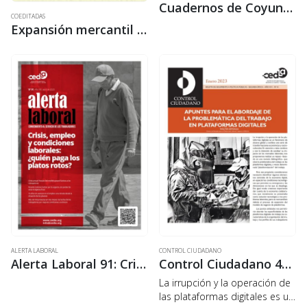
Cuadernos de Coyuntura 34: Oro en Bolivia: asimetrías de un modelo en expansión
COEDITADAS
Expansión mercantil capitalista y la Amazonía como nueva frontera de recursos en el siglo XXI – Segunda edición
ALERTA LABORAL
CONTROL CIUDADANO
Alerta Laboral 91: Crisis, empleo y condiciones laborales: ¿Quién paga los platos rotos?
Control Ciudadano 41: Apuntes para el abordaje de la problemática del trabajo en plataformas digitales
La irrupción y la operación de
las plataformas digitales es un