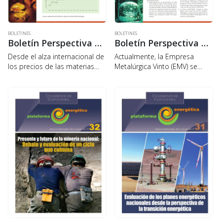
BOLETINES
BOLETINES
Boletín Perspectiva Energética N° 24: El oro en Bolivia, bonanza que no brilla
Boletín Perspectiva Energética N° 23: En precios altos, ¿Vinto se funde?
Desde el alza internacional de
Actualmente, la Empresa
los precios de las materias
Metalúrgica Vinto (EMV) se
primas del año 2004 hasta la
encuentra en una situación
actualidad, la explotación del
contradictoria, porque,
oro en el país derivó en
aunque se tiene una época de
conflictos de interés entre…
bonanza debido a los precios
altos, particularmente del
estaño que, al…