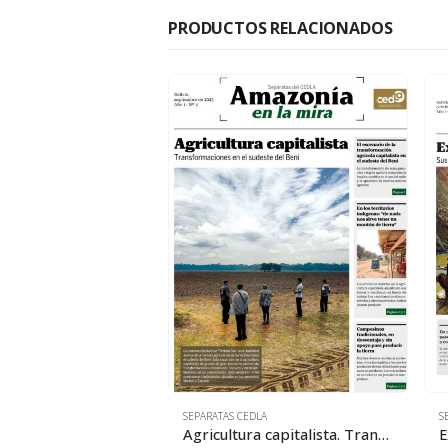
PRODUCTOS RELACIONADOS
LA
SEPARATAS CEDLA
S
Minería aurífera y cambios en la vida comunal
Agricultura capitalista. Transformaciones en el sudeste del Beni