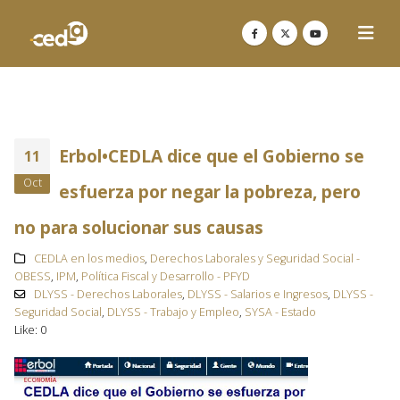
Erbol•CEDLA dice que el Gobierno se
11
Oct
esfuerza por negar la pobreza, pero
no para solucionar sus causas
CEDLA en los medios
,
Derechos Laborales y Seguridad Social -
OBESS
,
IPM
,
Política Fiscal y Desarrollo - PFYD
DLYSS - Derechos Laborales
,
DLYSS - Salarios e Ingresos
,
DLYSS -
Seguridad Social
,
DLYSS - Trabajo y Empleo
,
SYSA - Estado
Like:
0