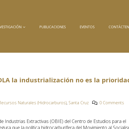
NVESTIGACIÓN
PUBLICACIONES
EVENTOS
CONTÁCTE
DLA la industrialización no es la priorida
Recursos Naturales (Hidrocarburos)
,
Santa Cruz
0 Comments
e Industrias Extractivas (OBIE) del Centro de Estudios para el
egura que la política hidrocarburífera del Movimiento al Sociali