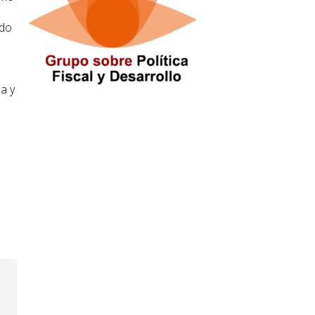
ado
a y