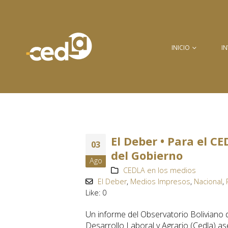
INICIO
I
El Deber • Para el CE
03
del Gobierno
Ago
CEDLA en los medios
El Deber
,
Medios Impresos
,
Nacional
,
Like:
0
Un informe del Observatorio Boliviano d
Desarrollo Laboral y Agrario (Cedla) as