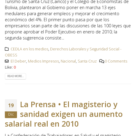
Turismo de Santa Cruz (Cainco) y el Colegio de Economistas de
Bolivia, plantearon al Gobierno poner en marcha 13 ejes
medulares para generar empleos y mejorar el crecimiento
económico del 4%. El primer punto pasa por que los
empresarios sean parte de las discusiones de las 100 leyes que
propone aprobar el Poder Ejecutivo en enero de 2010; la
segunda sugerencia consiste...
CEDLA en los medios
,
Derechos Laborales y Seguridad Social -
OBESS
El Deber
,
Medios Impresos
,
Nacional
,
Santa Cruz
0 Comments
Like:
0
READ MORE...
La Prensa • El magisterio y
19
sanidad exigen un aumento
Dic
salarial real en 2010
La Confederación de Trabajadores en Salud y el magisterio