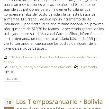
anuncian movilizaciones el próximo año si el Gobierno no
atiende sus peticiones para un incremento salarial que
compense el alza del costo de vida y la canasta básica de
alimentos. El Órgano Ejecutivo fijó un incremento de 32
bolivianos (5 por ciento) al salario mínimo nacional del próximo
año, que será de 679,30 bolivianos. La secretaria general de los
trabajadores en salud, María del Carmen Alfred, informó que el
sector demanda un incremento al salario básico de 26,5 por
ciento tomando en cuenta que los costos de alquiler de la
vivienda, servicios básicos...
CEDLA en los medios
,
Derechos Laborales y Seguridad Social -
OBESS
La Paz
,
La Prensa
,
Medios Impresos
,
Nacional
0 Comments
Like:
0
READ MORE...
Los Tiempos/anuario • Bolivia
18