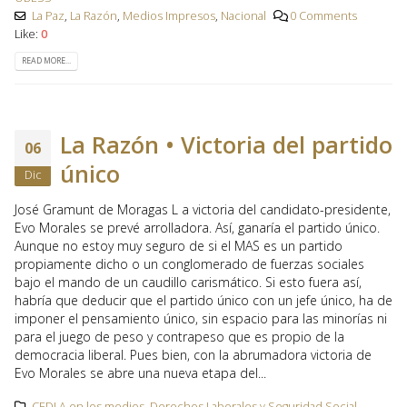
La Paz
,
La Razón
,
Medios Impresos
,
Nacional
0 Comments
Like:
0
READ MORE...
La Razón • Victoria del partido
06
único
Dic
José Gramunt de Moragas L a victoria del candidato-presidente,
Evo Morales se prevé arrolladora. Así, ganaría el partido único.
Aunque no estoy muy seguro de si el MAS es un partido
propiamente dicho o un conglomerado de fuerzas sociales
bajo el mando de un caudillo carismático. Si esto fuera así,
habría que deducir que el partido único con un jefe único, ha de
imponer el pensamiento único, sin espacio para las minorías ni
para el juego de peso y contrapeso que es propio de la
democracia liberal. Pues bien, con la abrumadora victoria de
Evo Morales se abre una nueva etapa del...
CEDLA en los medios
,
Derechos Laborales y Seguridad Social -