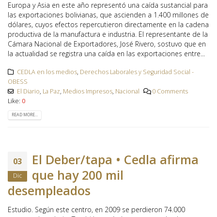
Europa y Asia en este año representó una caída sustancial para
las exportaciones bolivianas, que ascienden a 1.400 millones de
dólares, cuyos efectos repercutieron directamente en la cadena
productiva de la manufactura e industria. El representante de la
Cámara Nacional de Exportadores, José Rivero, sostuvo que en
la actualidad se registra una caída en las exportaciones entre...
CEDLA en los medios
,
Derechos Laborales y Seguridad Social -
OBESS
El Diario
,
La Paz
,
Medios Impresos
,
Nacional
0 Comments
Like:
0
READ MORE...
El Deber/tapa • Cedla afirma
03
que hay 200 mil
Dic
desempleados
Estudio. Según este centro, en 2009 se perdieron 74.000