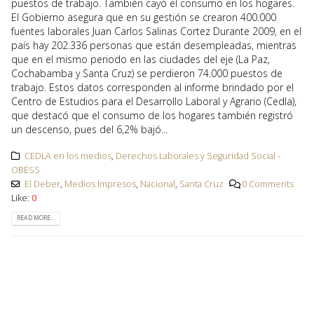
puestos de trabajo. También cayó el consumo en los hogares.
El Gobierno asegura que en su gestión se crearon 400.000
fuentes laborales Juan Carlos Salinas Cortez Durante 2009, en el
país hay 202.336 personas que están desempleadas, mientras
que en el mismo periodo en las ciudades del eje (La Paz,
Cochabamba y Santa Cruz) se perdieron 74.000 puestos de
trabajo. Estos datos corresponden al informe brindado por el
Centro de Estudios para el Desarrollo Laboral y Agrario (Cedla),
que destacó que el consumo de los hogares también registró
un descenso, pues del 6,2% bajó...
CEDLA en los medios
,
Derechos Laborales y Seguridad Social -
OBESS
El Deber
,
Medios Impresos
,
Nacional
,
Santa Cruz
0 Comments
Like:
0
READ MORE...
El Diario/tapa • Desempleo
03
afecta a 202.336 bolivianos
Dic