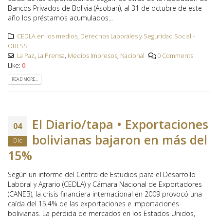
Bancos Privados de Bolivia (Asoban), al 31 de octubre de este
año los préstamos acumulados...
CEDLA en los medios
,
Derechos Laborales y Seguridad Social -
OBESS
La Paz
,
La Prensa
,
Medios Impresos
,
Nacional
0 Comments
Like:
0
READ MORE...
El Diario/tapa • Exportaciones
04
bolivianas bajaron en más del
Dic
15%
Según un informe del Centro de Estudios para el Desarrollo
Laboral y Agrario (CEDLA) y Cámara Nacional de Exportadores
(CANEB), la crisis financiera internacional en 2009 provocó una
caída del 15,4% de las exportaciones e importaciones
bolivianas. La pérdida de mercados en los Estados Unidos,