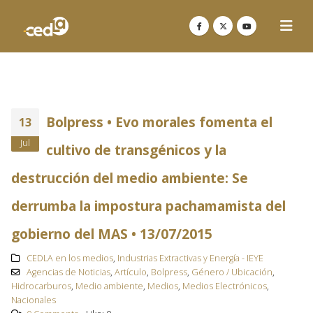
Bolpress • Evo morales fomenta el
13
Jul
cultivo de transgénicos y la
destrucción del medio ambiente: Se
derrumba la impostura pachamamista del
gobierno del MAS • 13/07/2015
CEDLA en los medios
,
Industrias Extractivas y Energía - IEYE
Agencias de Noticias
,
Artículo
,
Bolpress
,
Género / Ubicación
,
Hidrocarburos
,
Medio ambiente
,
Medios
,
Medios Electrónicos
,
Nacionales