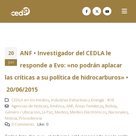
ANF • Investigador del CEDLA le
20
Jun
responde a Evo: »no podrán aplacar
las críticas a su política de hidrocarburos» •
20/06/2015
CEDLA en los medios
,
Industrias Extractivas y Energía - IEYE
Agencias de Noticias
,
América
,
ANF
,
Áreas Temáticas
,
Bolivia
,
Género / Ubicación
,
La Paz
,
Medios
,
Medios Electrónicos
,
Nacionales
,
Noticia
,
Procedencia
0 Comments
Like:
0