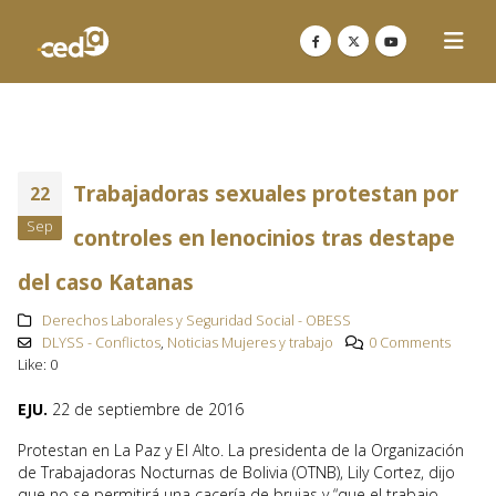
Trabajadoras sexuales protestan por
22
Sep
controles en lenocinios tras destape
del caso Katanas
Derechos Laborales y Seguridad Social - OBESS
DLYSS - Conflictos
,
Noticias Mujeres y trabajo
0 Comments
Like:
0
EJU.
22 de septiembre de 2016
Protestan en La Paz y El Alto. La presidenta de la Organización
de Trabajadoras Nocturnas de Bolivia (OTNB), Lily Cortez, dijo
que no se permitirá una cacería de brujas y “que el trabajo