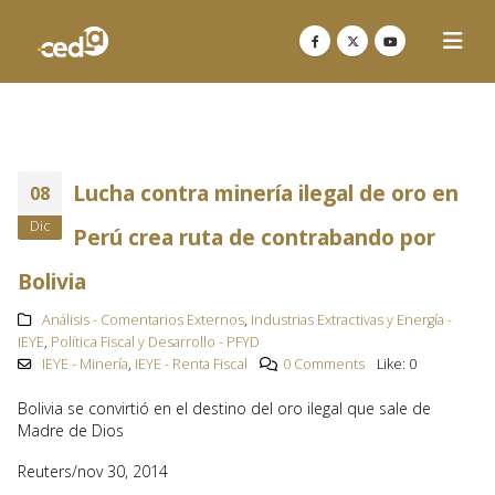
Lucha contra minería ilegal de oro en
08
Dic
Perú crea ruta de contrabando por
Bolivia
Análisis - Comentarios Externos
,
Industrias Extractivas y Energía -
IEYE
,
Política Fiscal y Desarrollo - PFYD
IEYE - Minería
,
IEYE - Renta Fiscal
0 Comments
Like:
0
Bolivia se convirtió en el destino del oro ilegal que sale de
Madre de Dios
Reuters/nov 30, 2014