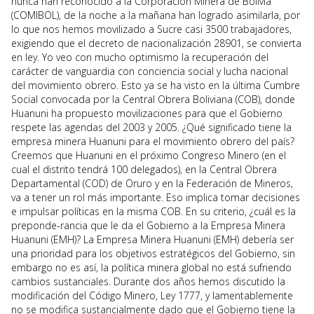
nunca han reconocido a la Corporación Minera de Bolivia
(COMIBOL), de la noche a la mañana han logrado asimilarla, por
lo que nos hemos movilizado a Sucre casi 3500 trabajadores,
exigiendo que el decreto de nacionalización 28901, se convierta
en ley. Yo veo con mucho optimismo la recuperación del
carácter de vanguardia con conciencia social y lucha nacional
del movimiento obrero. Esto ya se ha visto en la última Cumbre
Social convocada por la Central Obrera Boliviana (COB), donde
Huanuni ha propuesto movilizaciones para que el Gobierno
respete las agendas del 2003 y 2005. ¿Qué significado tiene la
empresa minera Huanuni para el movimiento obrero del país?
Creemos que Huanuni en el próximo Congreso Minero (en el
cual el distrito tendrá 100 delegados), en la Central Obrera
Departamental (COD) de Oruro y en la Federación de Mineros,
va a tener un rol más importante. Eso implica tomar decisiones
e impulsar políticas en la misma COB. En su criterio, ¿cuál es la
preponde-rancia que le da el Gobierno a la Empresa Minera
Huanuni (EMH)? La Empresa Minera Huanuni (EMH) debería ser
una prioridad para los objetivos estratégicos del Gobierno, sin
embargo no es así, la política minera global no está sufriendo
cambios sustanciales. Durante dos años hemos discutido la
modificación del Código Minero, Ley 1777, y lamentablemente
no se modifica sustancialmente dado que el Gobierno tiene la