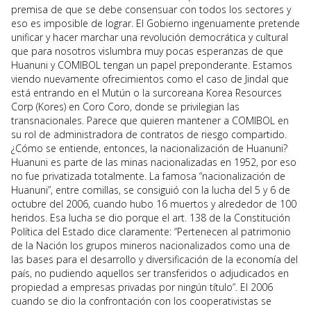
premisa de que se debe consensuar con todos los sectores y
eso es imposible de lograr. El Gobierno ingenuamente pretende
unificar y hacer marchar una revolución democrática y cultural
que para nosotros vislumbra muy pocas esperanzas de que
Huanuni y COMIBOL tengan un papel preponderante. Estamos
viendo nuevamente ofrecimientos como el caso de Jindal que
está entrando en el Mutún o la surcoreana Korea Resources
Corp (Kores) en Coro Coro, donde se privilegian las
transnacionales. Parece que quieren mantener a COMIBOL en
su rol de administradora de contratos de riesgo compartido.
¿Cómo se entiende, entonces, la nacionalización de Huanuni?
Huanuni es parte de las minas nacionalizadas en 1952, por eso
no fue privatizada totalmente. La famosa “nacionalización de
Huanuni”, entre comillas, se consiguió con la lucha del 5 y 6 de
octubre del 2006, cuando hubo 16 muertos y alrededor de 100
heridos. Esa lucha se dio porque el art. 138 de la Constitución
Política del Estado dice claramente: “Pertenecen al patrimonio
de la Nación los grupos mineros nacionalizados como una de
las bases para el desarrollo y diversificación de la economía del
país, no pudiendo aquellos ser transferidos o adjudicados en
propiedad a empresas privadas por ningún título”. El 2006
cuando se dio la confrontación con los cooperativistas se