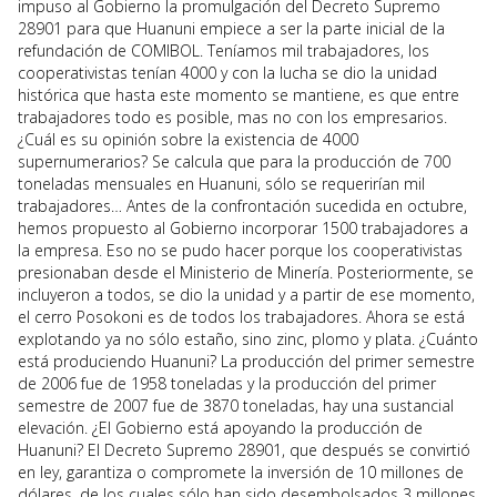
impuso al Gobierno la promulgación del Decreto Supremo
28901 para que Huanuni empiece a ser la parte inicial de la
refundación de COMIBOL. Teníamos mil trabajadores, los
cooperativistas tenían 4000 y con la lucha se dio la unidad
histórica que hasta este momento se mantiene, es que entre
trabajadores todo es posible, mas no con los empresarios.
¿Cuál es su opinión sobre la existencia de 4000
supernumerarios? Se calcula que para la producción de 700
toneladas mensuales en Huanuni, sólo se requerirían mil
trabajadores… Antes de la confrontación sucedida en octubre,
hemos propuesto al Gobierno incorporar 1500 trabajadores a
la empresa. Eso no se pudo hacer porque los cooperativistas
presionaban desde el Ministerio de Minería. Posteriormente, se
incluyeron a todos, se dio la unidad y a partir de ese momento,
el cerro Posokoni es de todos los trabajadores. Ahora se está
explotando ya no sólo estaño, sino zinc, plomo y plata. ¿Cuánto
está produciendo Huanuni? La producción del primer semestre
de 2006 fue de 1958 toneladas y la producción del primer
semestre de 2007 fue de 3870 toneladas, hay una sustancial
elevación. ¿El Gobierno está apoyando la producción de
Huanuni? El Decreto Supremo 28901, que después se convirtió
en ley, garantiza o compromete la inversión de 10 millones de
dólares, de los cuales sólo han sido desembolsados 3 millones,