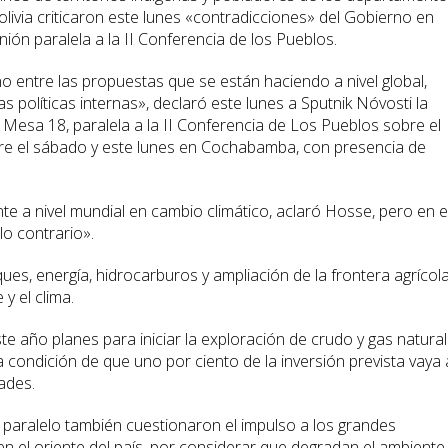
livia criticaron este lunes «contradicciones» del Gobierno en
ión paralela a la II Conferencia de los Pueblos.
 entre las propuestas que se están haciendo a nivel global,
s políticas internas», declaró este lunes a Sputnik Nóvosti la
a Mesa 18, paralela a la II Conferencia de Los Pueblos sobre el
tre el sábado y este lunes en Cochabamba, con presencia de
nte a nivel mundial en cambio climático, aclaró Hosse, pero en e
lo contrario».
sques, energía, hidrocarburos y ampliación de la frontera agrícol
y el clima.
e año planes para iniciar la exploración de crudo y gas natural
a condición de que uno por ciento de la inversión prevista vaya 
ades.
o paralelo también cuestionaron el impulso a los grandes
en el oriente del país, por considerar que degradan el ambiente