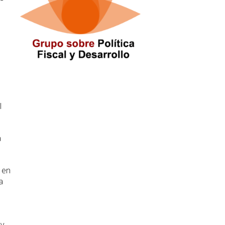
l
a
 en
a
 y