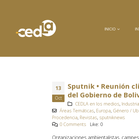
INICIO
I
Sputnik • Reunión cl
13
del Gobierno de Boli
Oct
CEDLA en los medios
,
Industri
Áreas Temáticas
,
Europa
,
Género / Ub
Procedencia
,
Revistas
,
sputniknews
0 Comments
Like:
0
Organizaciones ambientalistas, campesi