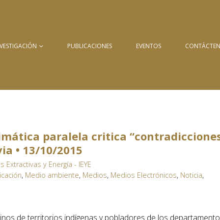
NVESTIGACIÓN
PUBLICACIONES
EVENTOS
CONTÁCTE
imática paralela critica “contradiccione
via • 13/10/2015
as Extractivas y Energía - IEYE
icación
,
Medio ambiente
,
Medios
,
Medios Electrónicos
,
Noticia
,
nos de territorios indígenas y pobladores de los departament