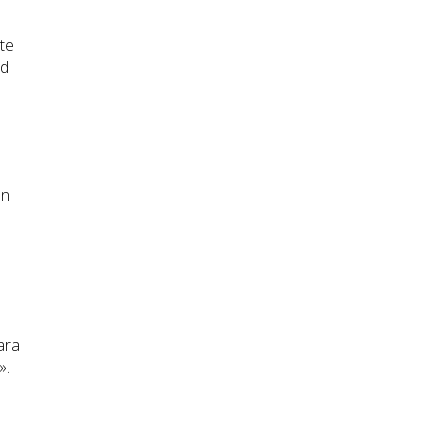
te
ad
en
ara
».