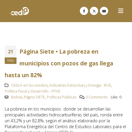
Página Siete • La pobreza en
21
May
municipios con pozos de gas llega
hasta un 82%
CEDLA en los medios
,
Industrias Extractivas y Energía - IEYE
,
Política Fiscal y Desarrollo - PFYD
Bolivia
,
Página SIETE
,
Políticas Públicas
0 Comments
Like:
0
La pobreza en los municipios donde se desarrollan las
principales actividades hidrocarburíferas del país, ronda entre
un 43,2% y un 82,8%, según el análisis elaborado por la
Plataforma Energética del Centro de Estudios Laborales para el