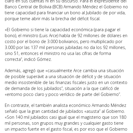
claro en sus cuentas ni en su discurso. Para el expresidente del
Banco Central de Bolivia (BCB) Armando Méndez el Gobierno no
tiene capacidad para financiar un bono al Jubilado de por vida,
porque teme abrir más la brecha del déficit fiscal.
«El Gobierno si tiene la capacidad económica (para pagar el
bono), el ministro (Luis Arce) habla de 92 millones de dólares en
costo por el bono de 3.000 bolivianos, pero multiplicado por
3.000 por las 137 mil personas jubiladas no da los 92 millones,
sino 51, entonces el ministro no usa las cifras de forma
correcta”, indicó Gómez.
Además, agregó que «casualmente Arce cambia una situación
de posible superávit a una situación de déficit y de situación
medio insostenible de las finanzas fiscales justo en un contexto
de demanda de los jubilados”, situación a la que calificó de
«entorno poco claro y poco verídico de parte del Gobierno”.
En contraste, el también analista económico Armando Méndez
señaló que la gran cantidad de jubilados «asusta” al Gobierno.
«Son 140 mil jubilados casi igual que el magisterio que son 180
mil personas, son grupos muy grandes y cualquier gasto tiene
un impacto fuerte en el gasto fiscal, es por eso que el Gobierno