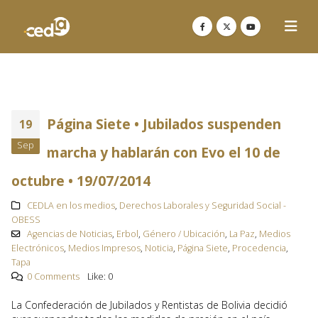
Página Siete • Jubilados suspenden
19
Sep
marcha y hablarán con Evo el 10 de
octubre • 19/07/2014
CEDLA en los medios
,
Derechos Laborales y Seguridad Social -
OBESS
Agencias de Noticias
,
Erbol
,
Género / Ubicación
,
La Paz
,
Medios
Electrónicos
,
Medios Impresos
,
Noticia
,
Página Siete
,
Procedencia
,
Tapa
0 Comments
Like:
0
La Confederación de Jubilados y Rentistas de Bolivia decidió