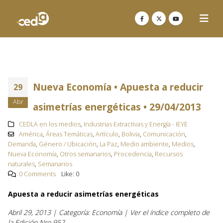
Nueva Economía • Apuesta a reducir
29
Abr
asimetrías energéticas • 29/04/2013
CEDLA en los medios
,
Industrias Extractivas y Energía - IEYE
América
,
Áreas Temáticas
,
Artículo
,
Bolivia
,
Comunicación
,
Demanda
,
Género / Ubicación
,
La Paz
,
Medio ambiente
,
Medios
,
Nueva Economía
,
Otros semanarios
,
Procedencia
,
Recursos
naturales
,
Semanarios
0 Comments
Like:
0
Apuesta a reducir asimetrías energéticas
Abril 29, 2013 | Categoría: Economía | Ver el índice completo de
la Edición Nro 952