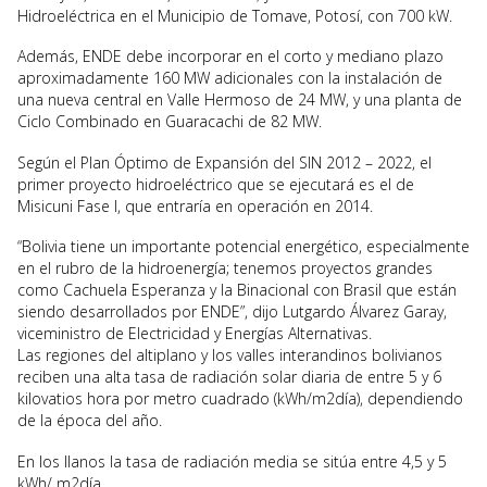
Hidroeléctrica en el Municipio de Tomave, Potosí, con 700 kW.
Además, ENDE debe incorporar en el corto y mediano plazo
aproximadamente 160 MW adicionales con la instalación de
una nueva central en Valle Hermoso de 24 MW, y una planta de
Ciclo Combinado en Guaracachi de 82 MW.
Según el Plan Óptimo de Expansión del SIN 2012 – 2022, el
primer proyecto hidroeléctrico que se ejecutará es el de
Misicuni Fase I, que entraría en operación en 2014.
“Bolivia tiene un importante potencial energético, especialmente
en el rubro de la hidroenergía; tenemos proyectos grandes
como Cachuela Esperanza y la Binacional con Brasil que están
siendo desarrollados por ENDE”, dijo Lutgardo Álvarez Garay,
viceministro de Electricidad y Energías Alternativas.
Las regiones del altiplano y los valles interandinos bolivianos
reciben una alta tasa de radiación solar diaria de entre 5 y 6
kilovatios hora por metro cuadrado (kWh/m2día), dependiendo
de la época del año.
En los llanos la tasa de radiación media se sitúa entre 4,5 y 5
kWh/ m2día.