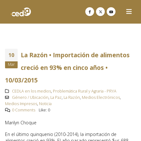
La Razón • Importación de alimentos
10
Mar
creció en 93% en cinco años •
10/03/2015
CEDLA en los medios
,
Problemática Rural y Agraria - PRYA
Género / Ubicación
,
La Paz
,
La Razón
,
Medios Electrónicos
,
Medios Impresos
,
Noticia
0 Comments
Like:
0
Marilyn Choque
En el último quinquenio (2010-2014), la importación de
alimentos creció en 93%. El año pasado representó $us 688