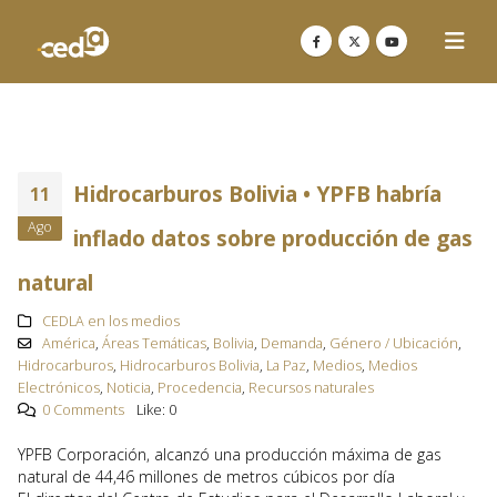
Hidrocarburos Bolivia • YPFB habría
11
Ago
inflado datos sobre producción de gas
natural
CEDLA en los medios
América
,
Áreas Temáticas
,
Bolivia
,
Demanda
,
Género / Ubicación
,
Hidrocarburos
,
Hidrocarburos Bolivia
,
La Paz
,
Medios
,
Medios
Electrónicos
,
Noticia
,
Procedencia
,
Recursos naturales
0 Comments
Like:
0
YPFB Corporación, alcanzó una producción máxima de gas
natural de 44,46 millones de metros cúbicos por día