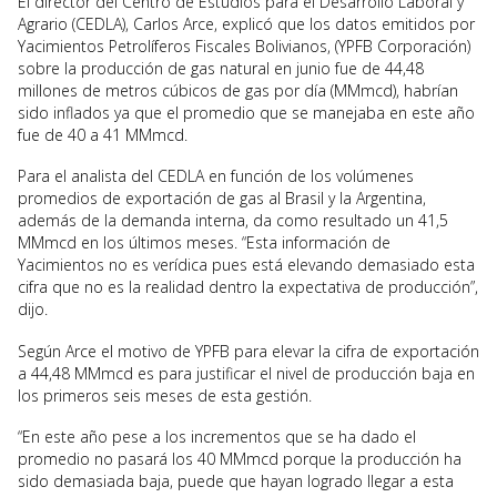
El director del Centro de Estudios para el Desarrollo Laboral y
Agrario (CEDLA), Carlos Arce, explicó que los datos emitidos por
Yacimientos Petrolíferos Fiscales Bolivianos, (YPFB Corporación)
sobre la producción de gas natural en junio fue de 44,48
millones de metros cúbicos de gas por día (MMmcd), habrían
sido inflados ya que el promedio que se manejaba en este año
fue de 40 a 41 MMmcd.
Para el analista del CEDLA en función de los volúmenes
promedios de exportación de gas al Brasil y la Argentina,
además de la demanda interna, da como resultado un 41,5
MMmcd en los últimos meses. “Esta información de
Yacimientos no es verídica pues está elevando demasiado esta
cifra que no es la realidad dentro la expectativa de producción”,
dijo.
Según Arce el motivo de YPFB para elevar la cifra de exportación
a 44,48 MMmcd es para justificar el nivel de producción baja en
los primeros seis meses de esta gestión.
“En este año pese a los incrementos que se ha dado el
promedio no pasará los 40 MMmcd porque la producción ha
sido demasiada baja, puede que hayan logrado llegar a esta