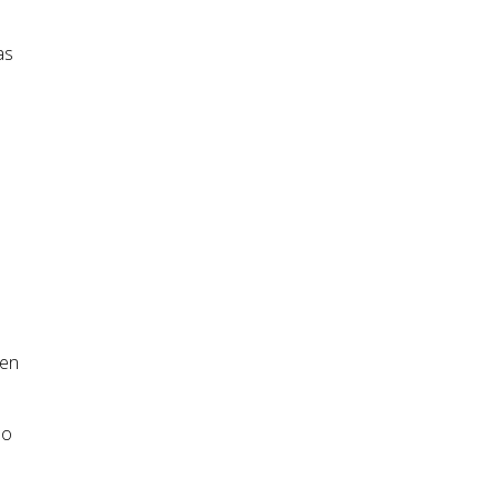
as
 en
do