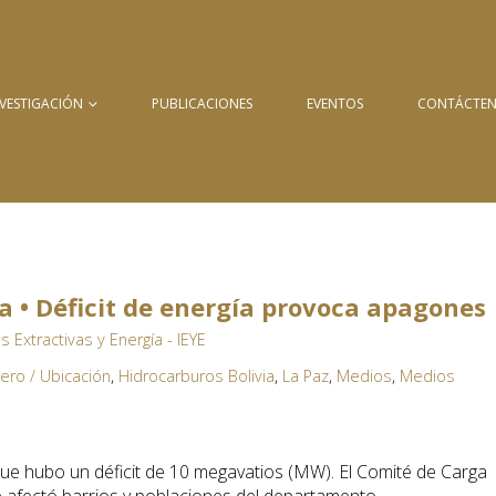
NVESTIGACIÓN
PUBLICACIONES
EVENTOS
CONTÁCTE
a • Déficit de energía provoca apagones
as Extractivas y Energía - IEYE
ero / Ubicación
,
Hidrocarburos Bolivia
,
La Paz
,
Medios
,
Medios
que hubo un déficit de 10 megavatios (MW). El Comité de Carga