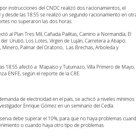
por instrucciones del CNDC realizó dos racionamientos, el
3 y desde las 18.55 se realizó un segundo racionamiento en otr
ortes no superaron las dos horas.
ctó al Plan Tres Mil, Cañada Pailitas, Camino a Normandía, El
 del Urubó, Los Lotes, Virgen de Luján, Carretera a Abapó;
 Minero, Palmar del Oratorio, Las Brechas, Arboleda y
las 18.55 afectó a Mapaiso y Tutumazo, Villa Primero de Mayo,
a ENFE, según el reporte de la CRE.
a demanda de electricidad en el país, se achicó a niveles mínimos
investigador Enrique Gómez en un seminario del Cedla.
reserva debe superar el 10%, para que no haya problemas cuan
nimiento o cuando haya otro tipo de problemas.