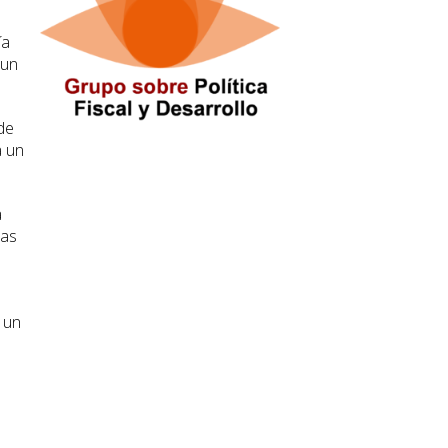
ía
 un
de
a un
a
eas
 un