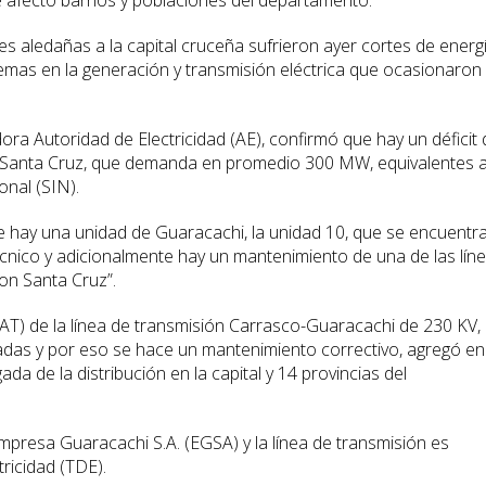
e afectó barrios y poblaciones del departamento.
s aledañas a la capital cruceña sufrieron ayer cortes de energ
emas en la generación y transmisión eléctrica que ocasionaron
ora Autoridad de Electricidad (AE), confirmó que hay un déficit 
n Santa Cruz, que demanda en promedio 300 MW, equivalentes 
onal (SIN).
e hay una unidad de Guaracachi, la unidad 10, que se encuentr
écnico y adicionalmente hay un mantenimiento de una de las lín
n Santa Cruz”.
(AT) de la línea de transmisión Carrasco-Guaracachi de 230 KV,
adas y por eso se hace un mantenimiento correctivo, agregó en
a de la distribución en la capital y 14 provincias del
presa Guaracachi S.A. (EGSA) y la línea de transmisión es
ricidad (TDE).