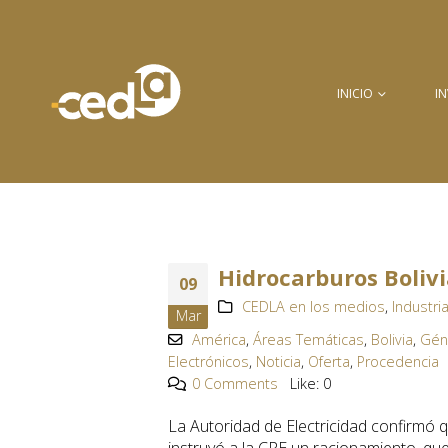
INICIO
I
Hidrocarburos Bolivi
09
CEDLA en los medios
,
Industri
Mar
América
,
Áreas Temáticas
,
Bolivia
,
Gén
Electrónicos
,
Noticia
,
Oferta
,
Procedencia
0 Comments
Like:
0
La Autoridad de Electricidad confirmó 