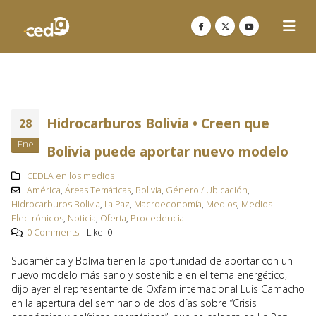
Hidrocarburos Bolivia • Creen que
28
Ene
Bolivia puede aportar nuevo modelo
CEDLA en los medios
América
,
Áreas Temáticas
,
Bolivia
,
Género / Ubicación
,
Hidrocarburos Bolivia
,
La Paz
,
Macroeconomía
,
Medios
,
Medios
Electrónicos
,
Noticia
,
Oferta
,
Procedencia
0 Comments
Like:
0
Sudamérica y Bolivia tienen la oportunidad de aportar con un
nuevo modelo más sano y sostenible en el tema energético,
dijo ayer el representante de Oxfam internacional Luis Camacho
en la apertura del seminario de dos días sobre “Crisis