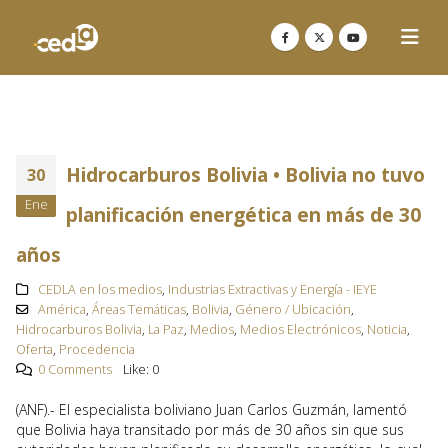
Hidrocarburos Bolivia • Bolivia no tuvo
30
Ene
planificación energética en más de 30
años
CEDLA en los medios
,
Industrias Extractivas y Energía - IEYE
América
,
Áreas Temáticas
,
Bolivia
,
Género / Ubicación
,
Hidrocarburos Bolivia
,
La Paz
,
Medios
,
Medios Electrónicos
,
Noticia
,
Oferta
,
Procedencia
0 Comments
Like:
0
(ANF).- El especialista boliviano Juan Carlos Guzmán, lamentó
que Bolivia haya transitado por más de 30 años sin que sus