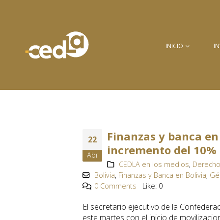
INICIO
I
Finanzas y banca en 
22
incremento del 10% 
Abr
CEDLA en los medios
,
Derecho
Bolivia
,
Finanzas y Banca en Bolivia
,
Gé
0 Comments
Like:
0
El secretario ejecutivo de la Confederac
este martes con el inicio de movilizac