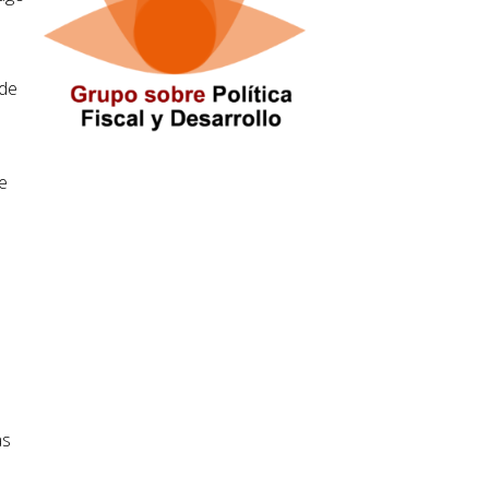
 de
e
ó
as