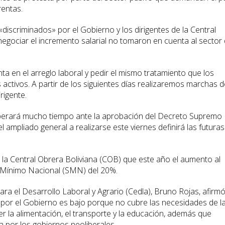
rentas.
 «discriminados» por el Gobierno y los dirigentes de la Central
negociar el incremento salarial no tomaron en cuenta al sector
a en el arreglo laboral y pedir el mismo tratamiento que los
 activos. A partir de los siguientes días realizaremos marchas d
rigente.
esperará mucho tiempo ante la aprobación del Decreto Supremo
el ampliado general a realizarse este viernes definirá las futuras
e la Central Obrera Boliviana (COB) que este año el aumento al
io Mínimo Nacional (SMN) del 20%.
para el Desarrollo Laboral y Agrario (Cedla), Bruno Rojas, afirm
 por el Gobierno es bajo porque no cubre las necesidades de l
ser la alimentación, el transporte y la educación, además que
da por los gobiernos neoliberales.