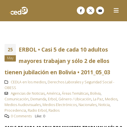
ERBOL • Casi 5 de cada 10 adultos
25
May
mayores trabajan y sólo 2 de ellos
tienen jubilación en Bolivia • 2011_05_03
CEDLA en los medios
,
Derechos Laborales y Seguridad Social -
OBESS
Agencias de Noticias
,
América
,
Áreas Temáticas
,
Bolivia
,
Comunicación
,
Demanda
,
Erbol
,
Género / Ubicación
,
La Paz
,
Medios
,
Medios Audiovisuales
,
Medios Electrónicos
,
Nacionales
,
Noticia
,
Procedencia
,
Radio Erbol
,
Radios
0 Comments
Like:
0