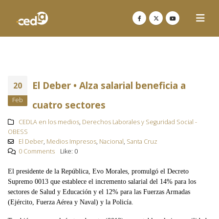
El Deber • Alza salarial beneficia a
20
Feb
cuatro sectores
CEDLA en los medios
,
Derechos Laborales y Seguridad Social -
OBESS
El Deber
,
Medios Impresos
,
Nacional
,
Santa Cruz
0 Comments
Like:
0
El presidente de la República, Evo Morales, promulgó el Decreto
Supremo 0013 que establece el incremento salarial del 14% para los
sectores de Salud y Educación y el 12% para las Fuerzas Armadas
(Ejército, Fuerza Aérea y Naval) y la Policía.