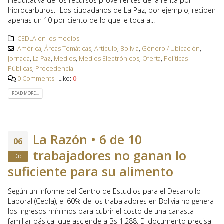
inequitativa de los recursos provenientes de la renta por
hidrocarburos. "Los ciudadanos de La Paz, por ejemplo, reciben
apenas un 10 por ciento de lo que le toca a...
CEDLA en los medios
América
,
Áreas Temáticas
,
Artículo
,
Bolivia
,
Género / Ubicación
,
Jornada
,
La Paz
,
Medios
,
Medios Electrónicos
,
Oferta
,
Políticas
Públicas
,
Procedencia
0 Comments
Like:
0
READ MORE...
La Razón • 6 de 10
06
trabajadores no ganan lo
Dic
suficiente para su alimento
Según un informe del Centro de Estudios para el Desarrollo
Laboral (Cedla), el 60% de los trabajadores en Bolivia no genera
los ingresos mínimos para cubrir el costo de una canasta
familiar básica, que asciende a Bs 1.288. El documento precisa