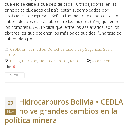
que ello se debe a que seis de cada 10 trabajadores, en las
principales ciudades del país, están subempleados por
insuficiencia de ingresos. Señala también que el porcentaje de
subempleados es más alto entre las mujeres (64%) que entre
los hombres (57%). Explica que, entre los asalariados, son los
obreros los que obtienen los más bajos sueldos. “Una tasa de
subempleo por...
CEDLA en los medios
,
Derechos Laborales y Seguridad Social -
OBESS
La Paz
,
La Razón
,
Medios Impresos
,
Nacional
0 Comments
Like:
0
READ MORE...
Hidrocarburos Bolivia • CEDLA
23
no ve grandes cambios en la
Nov
política minera