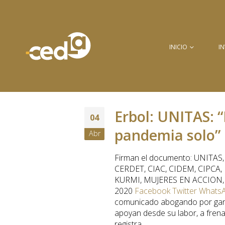
INICIO
I
Erbol: UNITAS: 
04
pandemia solo”
Abr
Firman el documento: UNITAS
CERDET, CIAC, CIDEM, CIPCA,
KURMI, MUJERES EN ACCION, PIO
2020
Facebook
Twitter
Whats
comunicado abogando por gara
apoyan desde su labor, a frena
registra...