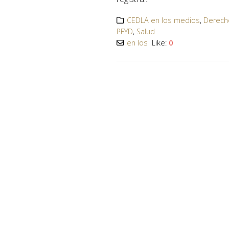
CEDLA en los medios
,
Derecho
PFYD
,
Salud
en los
Like:
0