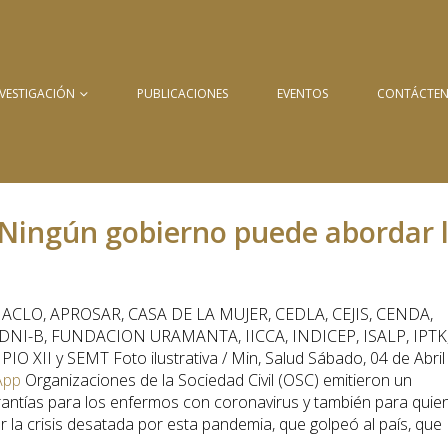
NVESTIGACIÓN
PUBLICACIONES
EVENTOS
CONTÁCTE
“Ningún gobierno puede abordar 
, ACLO, APROSAR, CASA DE LA MUJER, CEDLA, CEJIS, CENDA,
 DNI-B, FUNDACION URAMANTA, IICCA, INDICEP, ISALP, IPTK
 XII y SEMT Foto ilustrativa / Min, Salud Sábado, 04 de Abril 
App
Organizaciones de la Sociedad Civil (OSC) emitieron un
ntías para los enfermos con coronavirus y también para quie
r la crisis desatada por esta pandemia, que golpeó al país, que