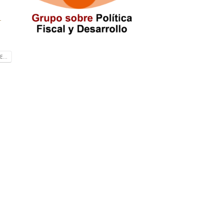
-
...