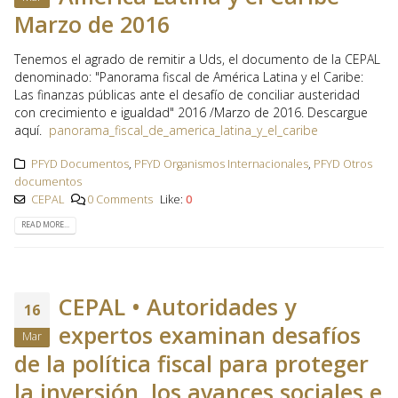
Marzo de 2016
Tenemos el agrado de remitir a Uds, el documento de la CEPAL
denominado: "Panorama fiscal de América Latina y el Caribe:
Las finanzas públicas ante el desafío de conciliar austeridad
con crecimiento e igualdad" 2016 /Marzo de 2016. Descargue
aquí.
panorama_fiscal_de_america_latina_y_el_caribe
PFYD Documentos
,
PFYD Organismos Internacionales
,
PFYD Otros
documentos
CEPAL
0 Comments
Like:
0
READ MORE...
CEPAL • Autoridades y
16
expertos examinan desafíos
Mar
de la política fiscal para proteger
la inversión, los avances sociales e