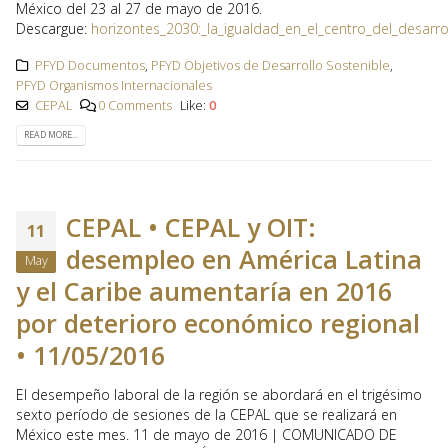
México del 23 al 27 de mayo de 2016.
Descargue:
horizontes_2030:_la_igualdad_en_el_centro_del_desarro
PFYD Documentos
,
PFYD Objetivos de Desarrollo Sostenible
,
PFYD Organismos Internacionales
CEPAL
0 Comments
Like:
0
READ MORE...
CEPAL • CEPAL y OIT:
11
desempleo en América Latina
May
y el Caribe aumentaría en 2016
por deterioro económico regional
• 11/05/2016
El desempeño laboral de la región se abordará en el trigésimo
sexto período de sesiones de la CEPAL que se realizará en
México este mes. 11 de mayo de 2016 | COMUNICADO DE