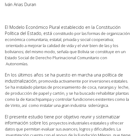
Iván Arias Duran
El Modelo Económico Plural establecido en la Constitución
Política del Estado, está
constituido por las formas de organización
económica comunitaria, estatal, privada y social
cooperativa;
orientado a mejorar la calidad de vida y el vivir bien de las y los
bolivianos;
del mismo modo, señala que Bolivia se constituye en un
Estado Social de Derecho
Plurinacional Comunitario con
Autonomías.
En los últimos años se ha puesto en marcha una política de
industrialización,
promovida activamente por inversiones estatales.
Se ha instalado plantas de procesamiento
de coca, naranjas y leche,
de producción de papel y cartón, y se ha buscado rehabilitar
plantas
como la de Karachipampa y controlar fundiciones existentes como la
de Vinto, así
como instalar una gran industria siderúrgica.
El presente estudio tiene por objetivo reunir y sistematizar
información sobre los
proyectos industriales estatales y ofrecer
datos que permitan evaluar sus avances, logros
y dificultades. La
investigación cuenta con el apoyo de la Fundación Milenio, que tiene