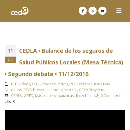
CEDLA • Balance de los seguros de
11
Dic
Salud Públicos Locales (Mesa Técnica)
• Segundo debate • 11/12/2016
PFD Videos
,
PFD Videos de mrMD
,
PFYD más recursos Más
Derechos
,
PFYD Presentaciones y eventos
,
PFYD Proyectos
CEDLA
,
GPFD
,
Más recursos para más derechos
0 Comments
Like:
0