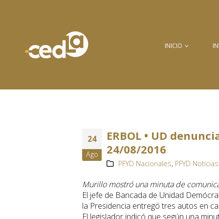
INICIO
I
ERBOL • UD denuncia
24
24/08/2016
Ago
PFYD Nacionales
,
PFYD Noticias
Murillo mostró una minuta de comunic
El jefe de Bancada de Unidad Demócrata
la Presidencia entregó tres autos en ca
El legislador indicó que según una minu