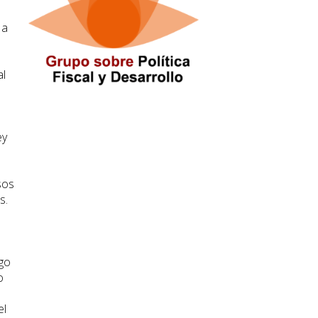
 a
al
ey
sos
s.
ago
o
el