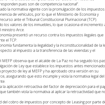
rresponden pues son de competencia nacional”.
lado la normativa vigente con la promulgación de los impuestos
 tenencia de vehículos, por lo que el Ministerio de Economía y
curso ante el Tribunal Constitucional Plurinacional (TCP).
los valores de los inmuebles, lo que ocasiona el incremento 
 ministro Arce.
Economía presentó un recurso contra los impuestos ilegales que
nte el TCP.
nomía fundamenta la ilegalidad y la inconstitucionalidad de la l
pecto al impuesto a la transferencia de las viviendas y el
el MEFP observa que el alcalde de La Paz no ha seguido los pa
ulgación de Ley que establece los impuestos antes mencionado
su proyecto de ley al MEFP y ha aprobado otra versión en su
rce, asegurando que esto incumple y viola la normativa legal del
nte.
 la aplicación retroactiva del factor de depreciación para el p
que también viola la normativa al aplicar la retroactividad que n
dad del cobro de impuestos por concepto de Leasing por parte d