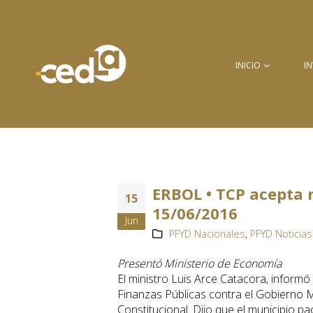
INICIO
I
ERBOL • TCP acepta r
15
15/06/2016
Jun
PFYD Nacionales
,
PFYD Noticias
Presentó Ministerio de Economía
El ministro Luis Arce Catacora, inform
Finanzas Públicas contra el Gobierno M
Constitucional. Dijo que el municipio 