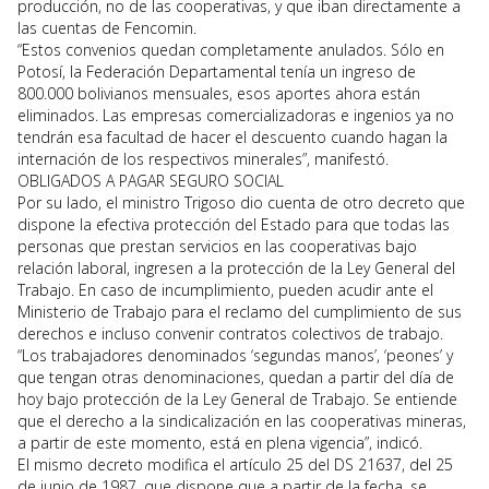
producción, no de las cooperativas, y que iban directamente a
las cuentas de Fencomin.
“Estos convenios quedan completamente anulados. Sólo en
Potosí, la Federación Departamental tenía un ingreso de
800.000 bolivianos mensuales, esos aportes ahora están
eliminados. Las empresas comercializadoras e ingenios ya no
tendrán esa facultad de hacer el descuento cuando hagan la
internación de los respectivos minerales”, manifestó.
OBLIGADOS A PAGAR SEGURO SOCIAL
Por su lado, el ministro Trigoso dio cuenta de otro decreto que
dispone la efectiva protección del Estado para que todas las
personas que prestan servicios en las cooperativas bajo
relación laboral, ingresen a la protección de la Ley General del
Trabajo. En caso de incumplimiento, pueden acudir ante el
Ministerio de Trabajo para el reclamo del cumplimiento de sus
derechos e incluso convenir contratos colectivos de trabajo.
“Los trabajadores denominados ‘segundas manos’, ‘peones’ y
que tengan otras denominaciones, quedan a partir del día de
hoy bajo protección de la Ley General de Trabajo. Se entiende
que el derecho a la sindicalización en las cooperativas mineras,
a partir de este momento, está en plena vigencia”, indicó.
El mismo decreto modifica el artículo 25 del DS 21637, del 25
de junio de 1987, que dispone que a partir de la fecha, se