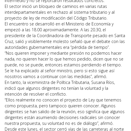
intermedio y no se reportaron resultados concretos.
El sector inició un bloqueo de caminos en varias rutas
interdepartamentales en rechazo al sistema tributario y al
proyecto de ley de modificación del Código Tributario.
El encuentro se desarrolló en el Ministerio de Economía y
empezó a las 18.00 aproximadamente. A las 20.30, el
presidente de la Coordinadora de Transporte pesado en Santa
Cruz, salió y visiblemente molesto señaló que el debate con las
autoridades gubernamentales era “pérdida de tiempo”.
“Nos quieren imponer y mediante presión no podemos hacer
nada, no quieren hacer lo que hemos pedido, dicen que no se
puede, no se puede, entonces estamos perdiendo el tiempo.
Se le ha explicado al señor ministro, pero si esto sigue así
nosotros vamos a continuar con las medidas”, afirmó.
En tanto, la viceministra de Política Tributaria, Susana Ríos,
indicó que algunos dirigentes no tenían la voluntad y la
intención de resolver el conflicto.
“Ellos realmente no conocen el proyecto de Ley que tenemos
como propuesta, pero tampoco quieren conocer. Algunos
dirigentes se han salido de la reunión, eso significa que algunos
dirigentes están asumiendo decisiones radicales sin conocer
nuestra propuesta, su voluntad no es de diálogo”, afirmó.
Desde este lunes, el sector cerró vías de las carreteras al norte