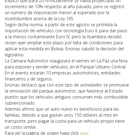
Explicó que para 2016 inicialmente se había proyectado un
incremento de 10% respecto al año pasado, pero se registró
un número de importación menor al esperado por la
incertidumbre acerca de la Ley 165.
Según dicha norma, a partir de este agosto se prohibía la
importación de vehículos con tecnología Euro II, para dar paso
a la menos contaminante Euro IV, pero la Asamblea decidió
recien ayer ampliar este plazo por falta de condiciones para
aplicar esta medida en Bolivia. Encinas saludó la decisión del
legislativo.
La Cámara Automotor inaugurará el viernes en La Paz una feria
para exponer y vender vehículos, en el Parque Urbano Central.
En el evento estarán 10 empresas automotrices, entidades
financieros y de seguros.
Encinas destacó que con este tipo de actividades se promueve
la renovación del parque automotor, que favorece al Estado
puesto que los vehículos antiguos consumen más combustible
subvencionado.
Además afirmó que un auto nuevo es beneficioso para las
familias, debido a que gastan unos 150 dólares al mes en
transporte, pero pagar la cuota para un vehículo propio tiene
un costo similar.
Para ver la página de origen haga click
aquí.