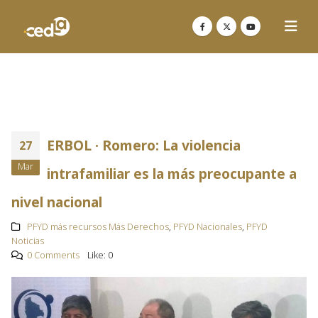
ERBOL · Romero: La violencia
27
Mar
intrafamiliar es la más preocupante a
nivel nacional
PFYD más recursos Más Derechos
,
PFYD Nacionales
,
PFYD
Noticias
0 Comments
Like:
0