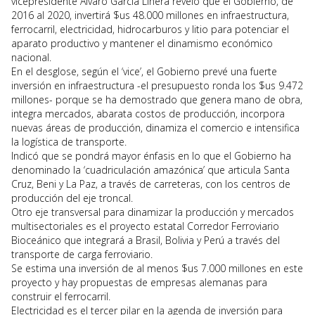
vicepresidente Álvaro García Linera reveló que el Gobierno, de
2016 al 2020, invertirá $us 48.000 millones en infraestructura,
ferrocarril, electricidad, hidrocarburos y litio para potenciar el
aparato productivo y mantener el dinamismo económico
nacional.
En el desglose, según el ‘vice’, el Gobierno prevé una fuerte
inversión en infraestructura -el presupuesto ronda los $us 9.472
millones- porque se ha demostrado que genera mano de obra,
integra mercados, abarata costos de producción, incorpora
nuevas áreas de producción, dinamiza el comercio e intensifica
la logística de transporte.
Indicó que se pondrá mayor énfasis en lo que el Gobierno ha
denominado la ‘cuadriculación amazónica’ que articula Santa
Cruz, Beni y La Paz, a través de carreteras, con los centros de
producción del eje troncal.
Otro eje transversal para dinamizar la producción y mercados
multisectoriales es el proyecto estatal Corredor Ferroviario
Bioceánico que integrará a Brasil, Bolivia y Perú a través del
transporte de carga ferroviario.
Se estima una inversión de al menos $us 7.000 millones en este
proyecto y hay propuestas de empresas alemanas para
construir el ferrocarril.
Electricidad es el tercer pilar en la agenda de inversión para