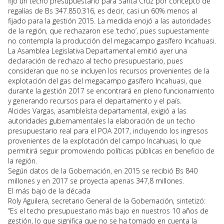
fijó un techo presupuestario para Santa Cruz por concepto de
regalías de Bs 347.850.316, es decir, casi un 60% menos al
fijado para la gestión 2015. La medida enojó a las autoridades
de la región, que rechazaron ese ‘techo’, pues supuestamente
no contempla la producción del megacampo gasífero Incahuasi.
La Asamblea Legislativa Departamental emitió ayer una
declaración de rechazo al techo presupuestario, pues
consideran que no se incluyen los recursos provenientes de la
explotación del gas del megacampo gasífero Incahuasi, que
durante la gestión 2017 se encontrará en pleno funcionamiento
y generando recursos para el departamento y el país.
Alcides Vargas, asambleísta departamental, exigió a las
autoridades gubernamentales la elaboración de un techo
presupuestario real para el POA 2017, incluyendo los ingresos
provenientes de la explotación del campo Incahuasi, lo que
permitirá seguir promoviendo políticas públicas en beneficio de
la región.
Según datos de la Gobernación, en 2015 se recibió Bs 840
millones y en 2017 se proyecta apenas 347,8 millones.
El más bajo de la década
Roly Aguilera, secretario General de la Gobernación, sintetizó:
“Es el techo presupuestario más bajo en nuestros 10 años de
gestión, lo que significa que no se ha tomado en cuenta la