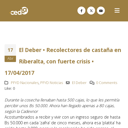
El Deber • Recolectores de castaña en
17
Abr
Riberalta, con fuerte crisis •
17/04/2017
PFYD Nacionales
,
PFYD Noticias
El Deber
0 Comments
Like:
0
Durante la cosecha llenaban hasta 500 cajas, lo que les permitía
percibir unos Bs 50.000. Ahora han llegado apenas a 80 cajas,
según la Cadexnor
Acostumbrados a recibir y vivir con un ingreso seguro de hasta
Bs 50.000 en cada ‘zafra’ de cinco meses, ahora esa ‘platita’ ha