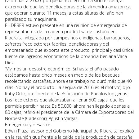
caído hasta 2.000, porque la recolección ha sido escasa, al
extremo de que las beneficiadoras de la almendra amazónica,
que operan durante 11 meses, a estas alturas del año han
paralizado su maquinaria.
EL DEBER estuvo presente en una reunión de emergencia de
representantes de la cadena productiva de castaña en
Riberalta, integrada por campesinos e indígenas, barraqueros,
zafreros (recolectores), fabriles, beneficiadoras y del
empresariado que exporta este producto, principal y casi única
fuente de ingresos económicos de la provincia beniana Vaca
Díez.
“Vivimos un desastre económico. Si hasta el año pasado
estábamos hasta cinco meses en medio de los bosques
recolectando castañas, ahora ese trabajo no duró más que 40
días. No hay el producto. La sequía de 2016 es el motivo”, dijo
Raby Ortiz, presidente de la Asociación de Pueblos Indígenas.
Los recolectores que alcanzaban a llenar 500 cajas, que les
permitía percibir hasta Bs 50.000, ahora han llegado apenas a
80 cajas, refirió el presidente de la Cámara de Exportadores del
Noroeste (Cadexnor), Agustín Vargas.
Emergencia y desastre
Edwin Plaza, asesor del Gobierno Municipal de Riberalta, explicó
en la reunión que frente a la caída de la producción de castaña,