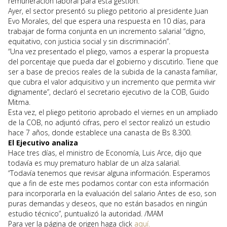
remuneración laboral para esta gestión.
Ayer, el sector presentó su pliego petitorio al presidente Juan
Evo Morales, del que espera una respuesta en 10 días, para
trabajar de forma conjunta en un incremento salarial “digno,
equitativo, con justicia social y sin discriminación”.
“Una vez presentado el pliego, vamos a esperar la propuesta
del porcentaje que pueda dar el gobierno y discutirlo. Tiene que
ser a base de precios reales de la subida de la canasta familiar,
que cubra el valor adquisitivo y un incremento que permita vivir
dignamente”, declaró el secretario ejecutivo de la COB, Guido
Mitma.
Esta vez, el pliego petitorio aprobado el viernes en un ampliado
de la COB, no adjuntó cifras, pero el sector realizó un estudio
hace 7 años, donde establece una canasta de Bs 8.300.
El Ejecutivo analiza
Hace tres días, el ministro de Economía, Luis Arce, dijo que
todavía es muy prematuro hablar de un alza salarial.
“Todavía tenemos que revisar alguna información. Esperamos
que a fin de este mes podamos contar con esta información
para incorporarla en la evaluación del salario Antes de eso, son
puras demandas y deseos, que no están basados en ningún
estudio técnico”, puntualizó la autoridad. /MAM
Para ver la página de origen haga click
aquí.