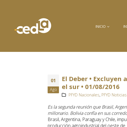
INICIO
I
El Deber • Excluyen 
01
el sur • 01/08/2016
Ago
PFYD Nacionales
,
PFYD Noticias
Es la segunda reunión que Brasil, Argen
millonario. Bolivia confía en sus corre
Brasil, Argentina, Paraguay y Chile, imp
producción agroindustrial del oeste de B