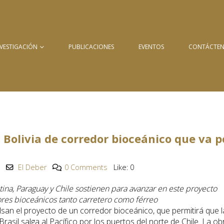
NVESTIGACIÓN
PUBLICACIONES
EVENTOS
CONTÁCTE
a Bolivia de corredor bioceánico que va p
El Deber
0 Comments
Like:
0
tina, Paraguay y Chile sostienen para avanzar en este proyecto
dores bioceánicos tanto carretero como férreo
ulsan el proyecto de un corredor bioceánico, que permitirá que l
rasil salga al Pacífico por los puertos del norte de Chile. La ob