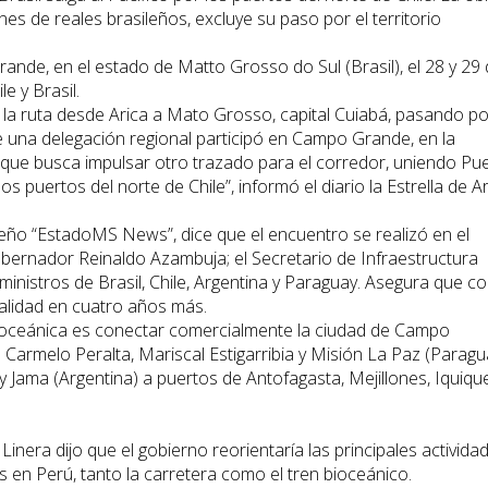
nes de reales brasileños, excluye su paso por el territorio
ande, en el estado de Matto Grosso do Sul (Brasil), el 28 y 29
e y Brasil.
 la ruta desde Arica a Mato Grosso, capital Cuiabá, pasando po
ue una delegación regional participó en Campo Grande, en la
que busca impulsar otro trazado para el corredor, uniendo Pu
 puertos del norte de Chile”, informó el diario la Estrella de Ar
sileño “EstadoMS News”, dice que el encuentro se realizó en el
 gobernador Reinaldo Azambuja; el Secretario de Infraestructura
e ministros de Brasil, Chile, Argentina y Paraguay. Asegura que c
ealidad en cuatro años más.
 bioceánica es conectar comercialmente la ciudad de Campo
; Carmelo Peralta, Mariscal Estigarribia y Misión La Paz (Paragu
 y Jama (Argentina) a puertos de Antofagasta, Mejillones, Iquiqu
 Linera dijo que el gobierno reorientaría las principales activida
 en Perú, tanto la carretera como el tren bioceánico.