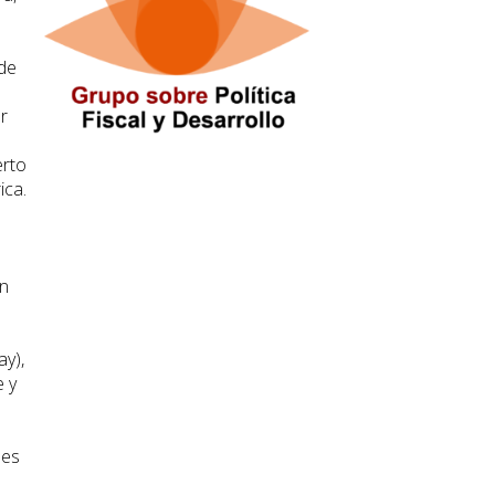
 de
r
erto
ica.
on
ay),
e y
des